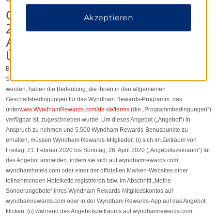
ALLGEMEINE
GESCHÄFTSBEDINGUNGEN
Akzeptieren
ZUM ANGEBOT „ZWEI
AUFENTHALTE, DRITTE
ÜBERNACHTUNG GRATIS“:
Begriffe, die in den allgemeinen Teilnahmebedingungen dieses
Sonderangebots („Teilnahmebedingungen“) ohne Definition verwendet
werden, haben die Bedeutung, die ihnen in den allgemeinen
Geschäftsbedingungen für das Wyndham Rewards-Programm, das
unter
www.WyndhamRewards.com/de-de/terms
(die „Programmbedingungen“)
verfügbar ist, zugeschrieben wurde. Um dieses Angebot („Angebot“) in
Anspruch zu nehmen und 5.500 Wyndham Rewards-Bonuspunkte zu
erhalten, müssen Wyndham Rewards-Mitglieder: (i) sich im Zeitraum von
Freitag, 21. Februar 2020 bis Sonntag, 26. April 2020 („Angebotszeitraum“) für
das Angebot anmelden, indem sie sich auf wyndhamrewards.com,
wyndhamhotels.com oder einer der offiziellen Marken-Websites einer
teilnehmenden Hotelkette registrieren bzw. im Abschnitt „Meine
Sonderangebote“ ihres Wyndham Rewards-Mitgliedskontos auf
wyndhamrewards.com oder in der Wyndham Rewards-App auf das Angebot
klicken; (ii) während des Angebotszeitraums auf wyndhamrewards.com,