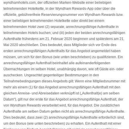
wyndhamhotels.com, der offiziellen Marken-Website einer beliebigen
teilnehmenden Hotelkette, in der Wyndham Rewards-App oder über die
offizielle, gebührenfreie Reservierungsnummer von Wyndham Rewards bzw.
einer beliebigen teilnehmenden Hotelkette oder direkt bei einem
teilnehmenden Hotel zwei (2) separate, anrechnungsfähige Aufenthalte in
teilnehmenden Hotels buchen; und (iii) jeden der beiden anrechnungsfähigen
Aufenthalte frühestens am 21. Februar 2020 beginnen und spätestens am 21.
Mai 2020 abschließen. Dies bedeutet, dass Mitglieder sich vor Ende des
ersten anrechnungsfähigen Aufenthalts für das Angebot angemeldet haben
müssen, um sich für den Bonus (wie unten beschrieben) zu qualifizieren. Ein
anrechnungsfähiger Aufenthalt beinhaltet alle aufeinanderfolgenden
Übernachtungen im selben Hotel, unabhängig davon, wie oft Gäste ein- oder
auschecken. Ungeachtet gegenteiliger Bestimmungen in den
Teilnahmebedingungen dieses Angebots gilt: Wenn eine Mitgliedsnummer mit
mehr als einem (1) für das Angebot anrechnungsfähigen Aufenthalt mit den
gleichen Anreise- und Abreisedaten verknüpft ist („Aufenthalt(e) am selben
Datum“), gilt nur der erste für das Angebot anrechnungsfähige Aufenthalt, der
von Wyndham Rewards verarbeitet wird, für das Angebot. Die zusätzlichen
Aufenthalte am selben Datum gelten nicht als anrechnungsfähige Aufenthalte.
Dies bedeutet, dass zwei (2) anrechnungsfähige Aufenthalte erforderlich sind,
um den Bonus (wie unten beschrieben) zu erhalten. Ein Aufenthalt mit einer