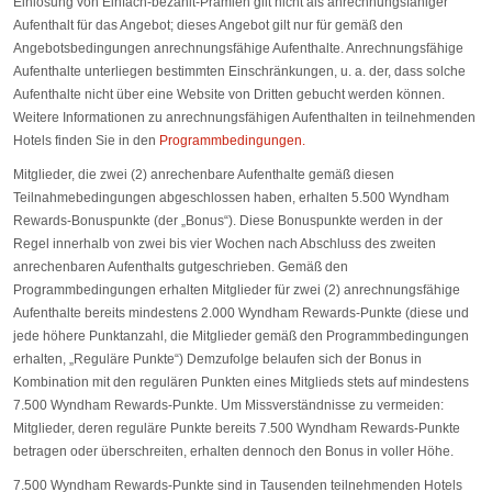
Einlösung von Einfach-bezahlt-Prämien gilt nicht als anrechnungsfähiger
Aufenthalt für das Angebot; dieses Angebot gilt nur für gemäß den
Angebotsbedingungen anrechnungsfähige Aufenthalte. Anrechnungsfähige
Aufenthalte unterliegen bestimmten Einschränkungen, u. a. der, dass solche
Aufenthalte nicht über eine Website von Dritten gebucht werden können.
Weitere Informationen zu anrechnungsfähigen Aufenthalten in teilnehmenden
Hotels finden Sie in den
Programmbedingungen.
Mitglieder, die zwei (2) anrechenbare Aufenthalte gemäß diesen
Teilnahmebedingungen abgeschlossen haben, erhalten 5.500 Wyndham
Rewards-Bonuspunkte (der „Bonus“). Diese Bonuspunkte werden in der
Regel innerhalb von zwei bis vier Wochen nach Abschluss des zweiten
anrechenbaren Aufenthalts gutgeschrieben. Gemäß den
Programmbedingungen erhalten Mitglieder für zwei (2) anrechnungsfähige
Aufenthalte bereits mindestens 2.000 Wyndham Rewards-Punkte (diese und
jede höhere Punktanzahl, die Mitglieder gemäß den Programmbedingungen
erhalten, „Reguläre Punkte“) Demzufolge belaufen sich der Bonus in
Kombination mit den regulären Punkten eines Mitglieds stets auf mindestens
7.500 Wyndham Rewards-Punkte. Um Missverständnisse zu vermeiden:
Mitglieder, deren reguläre Punkte bereits 7.500 Wyndham Rewards-Punkte
betragen oder überschreiten, erhalten dennoch den Bonus in voller Höhe.
7.500 Wyndham Rewards-Punkte sind in Tausenden teilnehmenden Hotels