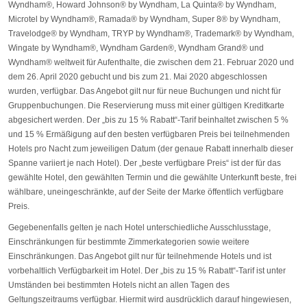
Wyndham®, Howard Johnson® by Wyndham, La Quinta® by Wyndham,
Microtel by Wyndham®, Ramada® by Wyndham, Super 8® by Wyndham,
Travelodge® by Wyndham, TRYP by Wyndham®, Trademark® by Wyndham,
Wingate by Wyndham®, Wyndham Garden®, Wyndham Grand® und
Wyndham® weltweit für Aufenthalte, die zwischen dem 21. Februar 2020 und
dem 26. April 2020 gebucht und bis zum 21. Mai 2020 abgeschlossen
wurden, verfügbar. Das Angebot gilt nur für neue Buchungen und nicht für
Gruppenbuchungen. Die Reservierung muss mit einer gültigen Kreditkarte
abgesichert werden. Der „bis zu 15 % Rabatt“-Tarif beinhaltet zwischen 5 %
und 15 % Ermäßigung auf den besten verfügbaren Preis bei teilnehmenden
Hotels pro Nacht zum jeweiligen Datum (der genaue Rabatt innerhalb dieser
Spanne variiert je nach Hotel). Der „beste verfügbare Preis“ ist der für das
gewählte Hotel, den gewählten Termin und die gewählte Unterkunft beste, frei
wählbare, uneingeschränkte, auf der Seite der Marke öffentlich verfügbare
Preis.
Gegebenenfalls gelten je nach Hotel unterschiedliche Ausschlusstage,
Einschränkungen für bestimmte Zimmerkategorien sowie weitere
Einschränkungen. Das Angebot gilt nur für teilnehmende Hotels und ist
vorbehaltlich Verfügbarkeit im Hotel. Der „bis zu 15 % Rabatt“-Tarif ist unter
Umständen bei bestimmten Hotels nicht an allen Tagen des
Geltungszeitraums verfügbar. Hiermit wird ausdrücklich darauf hingewiesen,