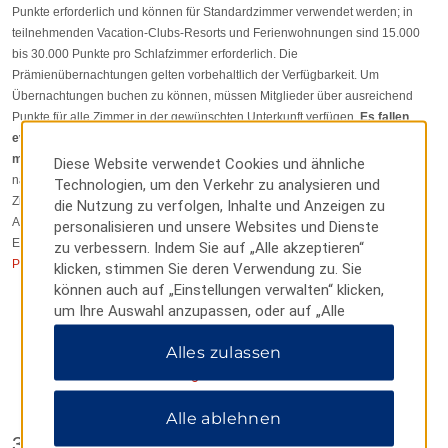
Punkte erforderlich und können für Standardzimmer verwendet werden; in
teilnehmenden Vacation-Clubs-Resorts und Ferienwohnungen sind 15.000
bis 30.000 Punkte pro Schlafzimmer erforderlich. Die
Prämienübernachtungen gelten vorbehaltlich der Verfügbarkeit. Um
Übernachtungen buchen zu können, müssen Mitglieder über ausreichend
Punkte für alle Zimmer in der gewünschten Unterkunft verfügen.
Es fallen
eventuell Resortgebühren an, auch für Prämienübernachtungen, die nicht
mit Punkten bezahlt werden können.
Stornierungsbedingungen variieren je
Diese Website verwendet Cookies und ähnliche
nach Unterkunft. Für die meisten Hotels gilt das Sonderangebot nur für den
Technologien, um den Verkehr zu analysieren und
Zimmerpreis, Steuern mitgerechnet. Es gelten
die Nutzung zu verfolgen, Inhalte und Anzeigen zu
Ausschlusstage/Ausschlusstarife, eine Mindestaufenthaltsdauer und andere
personalisieren und unsere Websites und Dienste
Einschränkungen; weitere Informationen finden Sie unter
zu verbessern. Indem Sie auf „Alle akzeptieren“
Programmbedingungen
.
klicken, stimmen Sie deren Verwendung zu. Sie
können auch auf „Einstellungen verwalten“ klicken,
um Ihre Auswahl anzupassen, oder auf „Alle
ablehnen“, um nur wichtige Cookies zuzulassen.
Alles zulassen
Weitere Informationen finden Sie in unserer
Datenschutzerklärung
.
Alle ablehnen
3