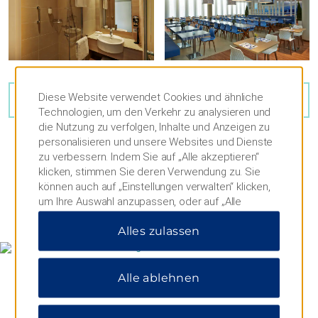
Diese Website verwendet Cookies und ähnliche
8
FOTOS ANSEHEN
Technologien, um den Verkehr zu analysieren und
die Nutzung zu verfolgen, Inhalte und Anzeigen zu
personalisieren und unsere Websites und Dienste
zu verbessern. Indem Sie auf „Alle akzeptieren“
klicken, stimmen Sie deren Verwendung zu. Sie
können auch auf „Einstellungen verwalten“ klicken,
um Ihre Auswahl anzupassen, oder auf „Alle
KARTE & ANFAHRT
ablehnen“, um nur wichtige Cookies zuzulassen.
Alles zulassen
Weitere Informationen finden Sie in unserer
Datenschutzerklärung
.
Alle ablehnen