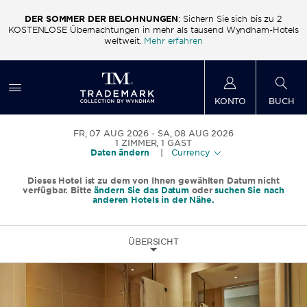
DER SOMMER DER BELOHNUNGEN
: Sichern Sie sich bis zu 2
ls
KOSTENLOSE Übernachtungen in mehr als tausend Wyndham-Hotels
K
weltweit.
Mehr erfahren
KONTO
BUCH
FR, 07 AUG 2026
SA, 08 AUG 2026
1
ZIMMER
,
1
GAST
Daten ändern
|
Currency
Dieses Hotel ist zu dem von Ihnen gewählten Datum nicht
verfügbar. Bitte
ändern Sie das Datum
oder
suchen Sie nach
anderen Hotels in der Nähe.
ÜBERSICHT