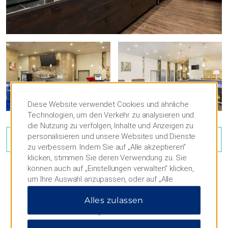
Diese Website verwendet Cookies und ähnliche
Technologien, um den Verkehr zu analysieren und
die Nutzung zu verfolgen, Inhalte und Anzeigen zu
personalisieren und unsere Websites und Dienste
30
FOTOS ANSEHEN
zu verbessern. Indem Sie auf „Alle akzeptieren“
klicken, stimmen Sie deren Verwendung zu. Sie
können auch auf „Einstellungen verwalten“ klicken,
um Ihre Auswahl anzupassen, oder auf „Alle
ablehnen“, um nur wichtige Cookies zuzulassen.
Alles zulassen
Weitere Informationen finden Sie in unserer
Datenschutzerklärung
.
KARTE & ANFAHRT