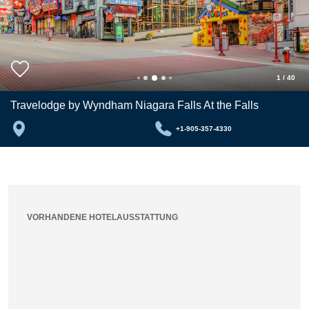
1
/
40
Travelodge by Wyndham Niagara Falls At the Falls
+1-905-357-4330
VORHANDENE HOTELAUSSTATTUNG