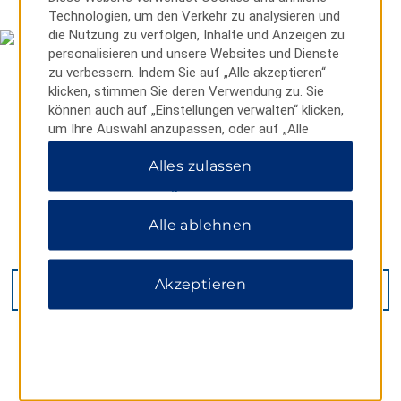
Technologien, um den Verkehr zu analysieren und
die Nutzung zu verfolgen, Inhalte und Anzeigen zu
personalisieren und unsere Websites und Dienste
zu verbessern. Indem Sie auf „Alle akzeptieren“
klicken, stimmen Sie deren Verwendung zu. Sie
können auch auf „Einstellungen verwalten“ klicken,
um Ihre Auswahl anzupassen, oder auf „Alle
ablehnen“, um nur wichtige Cookies zuzulassen.
Alles zulassen
Weitere Informationen finden Sie in unserer
Datenschutzerklärung
.
Alle ablehnen
4943 Clifton Hill, Niagara Falls, ON, L2G 3N5
Akzeptieren
GET DIRECTIONS