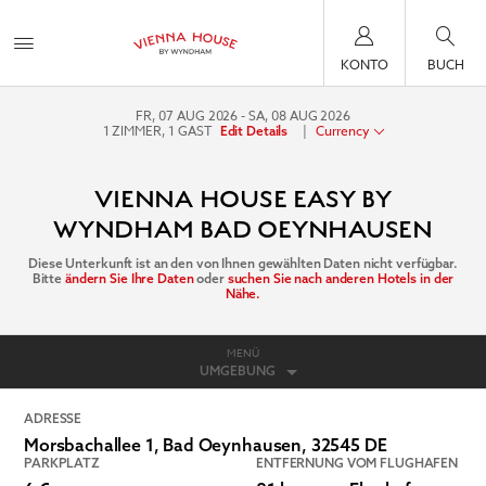
KONTO
BUCH
FR, 07 AUG 2026
SA, 08 AUG 2026
1
ZIMMER
,
1
GAST
|
Currency
Edit Details
VIENNA HOUSE EASY BY
WYNDHAM BAD OEYNHAUSEN
Diese Unterkunft ist an den von Ihnen gewählten Daten nicht verfügbar.
Bitte
ändern Sie Ihre Daten
oder
suchen Sie nach anderen Hotels in der
Nähe.
MENÜ
UMGEBUNG
ADRESSE
Morsbachallee 1,
Bad Oeynhausen
,
32545
DE
PARKPLATZ
ENTFERNUNG VOM FLUGHAFEN