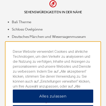
SEHENSWÜRDIGKEITEN IN DER NÄHE
Bali Therme
Schloss Ovelgönne
Deutsches Märchen und Wesersagenmuseum
GOP Varieté-Theater
Diese Website verwendet Cookies und ähnliche
Technologien, um den Verkehr zu analysieren und
Kaiserpalais
die Nutzung zu verfolgen, Inhalte und Anzeigen zu
personalisieren und unsere Websites und Dienste
Kurpark
zu verbessern. Indem Sie auf „Alle akzeptieren“
Museumshof Bad Oeynhausen
klicken, stimmen Sie deren Verwendung zu. Sie
können auch auf „Einstellungen verwalten“ klicken,
Werre-Park Bad Oeynhausen
um Ihre Auswahl anzupassen, oder auf „Alle
ablehnen“, um nur wichtige Cookies zuzulassen.
Alles zulassen
Weitere Informationen finden Sie in unserer
Datenschutzerklärung
.