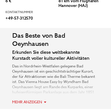
6 €
81 km vom Flughafen
Hannover (HAJ)
KONTAKTNUMMER
+49-57-312570
Das Beste von Bad
Oeynhausen
Erkunden Sie diese weltbekannte
Kurstadt voller kultureller Aktivitäten
Das in Nordrhein-Westfalen gelegene Bad
Oeynhausen ist ein geschichtsträchtiger Kurort,
der für Attraktionen wie die Bali Therme bekannt
ist. Das Vienna House Easy by Wyndham Bad
Oeynhausen liegt am Rande des Kurparks, einer
hufeisenförmigen Parkanlage aus dem Jahr 1851
mit herrlichen Grünflächen. Das Hotel ist der
MEHR ANZEIGEN
ideale Ausgangspunkt zum Erkunden dieser
lebendigen Stadt. Im Anschluss an Behandlungen