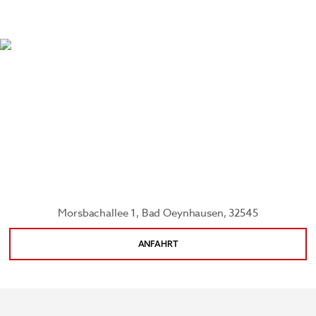
und Therapien können Sie eine Vorstellung im GOP
Varieté-Theater im Kaiserpalais besuchen, sich im
Deutschen Märchen- und Wesersagenmuseum
über die Geschichte von Märchen und Sagen
informieren oder durch die Geschäfte im Werre-
Park Bad Oeynhausen bummeln.
Morsbachallee 1, Bad Oeynhausen, 32545
ANFAHRT