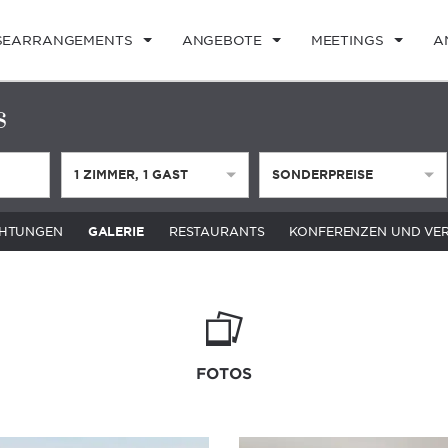
SEARRANGEMENTS
ANGEBOTE
MEETINGS
A
s
1
ZIMMER
,
1
GAST
SONDERPREISE
CHTUNGEN
GALERIE
RESTAURANTS
KONFERENZEN UND VE
FOTOS