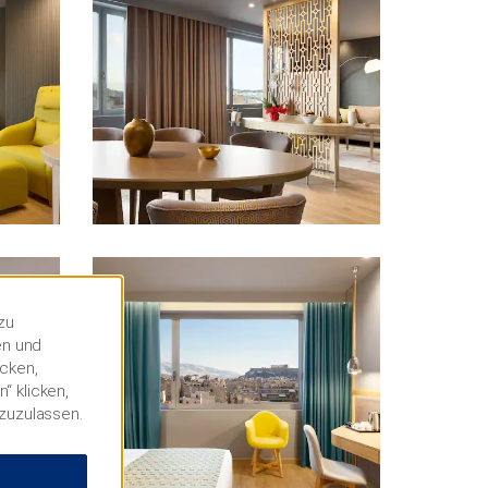
zu
en und
icken,
“ klicken,
 zuzulassen.