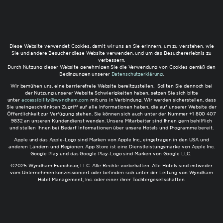
Diese Website verwendet Cookies, damit wir uns an Sie erinnern, um zu verstehen, wie
Sie und andere Besucher diese Website verwenden, und um das Besuchererlebnis zu
verbessern.
Durch Nutzung dieser Website genehmigen Sie die Verwendung von Cookies gemäß den
Bedingungen unserer
Datenschutzerklärung
.
Wir bemühen uns, eine barrierefreie Website bereitzustellen. Sollten Sie dennoch bei
der Nutzung unserer Website Schwierigkeiten haben, setzen Sie sich bitte
unter
accessibility@wyndham.com
mit uns in Verbindung. Wir werden sicherstellen, dass
Sie uneingeschränkten Zugriff auf alle Informationen haben, die auf unserer Website der
Öffentlichkeit zur Verfügung stehen. Sie können sich auch unter der Nummer +1 800 407
9832 an unseren Kundendienst wenden. Unsere Mitarbeiter sind Ihnen gern behilflich
und stellen Ihnen bei Bedarf Informationen über unsere Hotels und Programme bereit.
Apple und das Apple-Logo sind Marken von Apple Inc., eingetragen in den USA und
anderen Ländern und Regionen. App Store ist eine Dienstleistungsmarke von Apple Inc.
Google Play und das Google Play-Logo sind Marken von Google LLC.
©2025 Wyndham Franchisor, LLC. Alle Rechte vorbehalten. Alle Hotels sind entweder
vom Unternehmen konzessioniert oder befinden sich unter der Leitung von Wyndham
Hotel Management, Inc. oder einer ihrer Tochtergesellschaften.