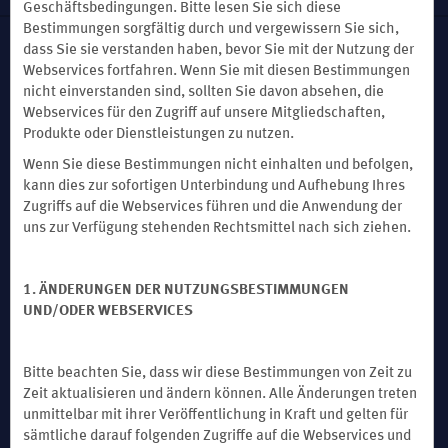
Geschäftsbedingungen. Bitte lesen Sie sich diese
Bestimmungen sorgfältig durch und vergewissern Sie sich,
dass Sie sie verstanden haben, bevor Sie mit der Nutzung der
Diese Website verwendet Cookies, damit wir uns an Sie erinnern – um zu
Webservices fortfahren. Wenn Sie mit diesen Bestimmungen
verstehen, wie Sie und andere Besucher diese Website verwenden, und um das
nicht einverstanden sind, sollten Sie davon absehen, die
Besuchererlebnis zu verbessern.
Webservices für den Zugriff auf unsere Mitgliedschaften,
Durch die Nutzung dieser Website stimmen Sie der Verwendung von Cookies
gemäß den Bedingungen unseres
Datenschutzhinweises
zu.
Produkte oder Dienstleistungen zu nutzen.
Wir bemühen uns, eine barrierefreie Website bereitzustellen. Sollten Sie
Wenn Sie diese Bestimmungen nicht einhalten und befolgen,
dennoch bei der Nutzung unserer Website Schwierigkeiten haben, setzen Sie
sich bitte unter
accessibility@wyndham.com
mit uns in Verbindung. Wir werden
kann dies zur sofortigen Unterbindung und Aufhebung Ihres
sicherstellen, dass Sie einen uneingeschränkten Zugriff auf alle Informationen
Zugriffs auf die Webservices führen und die Anwendung der
erhalten, die auf unserer Website der Öffentlichkeit zur Verfügung stehen. Sie
können sich auch unter der Nummer +1 800 407 9832 an unseren
uns zur Verfügung stehenden Rechtsmittel nach sich ziehen.
Kundendienst wenden. Unsere Mitarbeiter sind Ihnen gern behilflich und stellen
Ihnen bei Bedarf Informationen über unsere Hotels und Programme bereit.
© 2026
Wyndham Rewards, Inc. Alle Rechte vorbehalten. Alle Hotels sind
1. ÄNDERUNGEN DER NUTZUNGSBESTIMMUNGEN
entweder vom Unternehmen konzessioniert oder befinden sich unter der
Leitung von Wyndham Hotel Management, Inc. oder einer ihrer
UND/ODER WEBSERVICES
Tochtergesellschaften. Wyndham-Rewards-Apartments und Wyndham-Rewards-
Ferienhäuser werden nicht von Wyndham Hotels & Resorts oder Wyndham
Rewards betrieben oder lizenziert.
Bitte beachten Sie, dass wir diese Bestimmungen von Zeit zu
Zeit aktualisieren und ändern können. Alle Änderungen treten
unmittelbar mit ihrer Veröffentlichung in Kraft und gelten für
sämtliche darauf folgenden Zugriffe auf die Webservices und