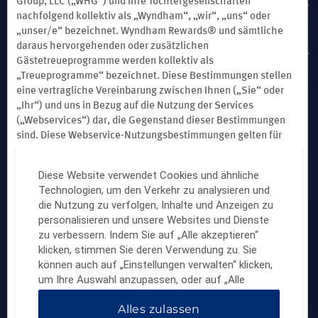
Group, LLC („WHG“) und ihre Tochtergesellschaften
ENTDECKEN SIE WYNDHAM HOTELS & RESORTS
nachfolgend kollektiv als „Wyndham“, „wir“, „uns“ oder
„unser/e“ bezeichnet. Wyndham Rewards® und sämtliche
daraus hervorgehenden oder zusätzlichen
WYNDHAM BUSINESS
Gästetreueprogramme werden kollektiv als
„Treueprogramme“ bezeichnet. Diese Bestimmungen stellen
eine vertragliche Vereinbarung zwischen Ihnen („Sie“ oder
„Ihr“) und uns in Bezug auf die Nutzung der Services
(„Webservices“) dar, die Gegenstand dieser Bestimmungen
sind. Diese Webservice-Nutzungsbestimmungen gelten für
unser Wyndham Rewards® Treueprogramm sowie für die
Treueprogramme unserer anderen Marken Wyndham Grand®,
Diese Website verwendet Cookies und ähnliche
Webseiten-Feedback
Wyndham, Wyndham Garden®, Dolce Hotels & Resorts®, La
Technologien, um den Verkehr zu analysieren und
Quinta®, TRYP by Wyndham®, Dazzler®, Esplendor®,
die Nutzung zu verfolgen, Inhalte und Anzeigen zu
Wingate by Wyndham®, Hawthorn Suites by Wyndham®,
personalisieren und unsere Websites und Dienste
Microtel Inn and Suites by Wyndham®, Ramada®, Baymont®,
Wyndham Hotels & Resorts App herunterladen
zu verbessern. Indem Sie auf „Alle akzeptieren“
Days Inn®, Super 8®, Howard Johnson®, Travelodge® und
klicken, stimmen Sie deren Verwendung zu. Sie
AmericInn®.
können auch auf „Einstellungen verwalten“ klicken,
Die Webservices umfassen unsere Websites, mobilen
um Ihre Auswahl anzupassen, oder auf „Alle
Websites und sonstigen Internet- oder Funkmedien, über die
ablehnen“, um nur wichtige Cookies zuzulassen.
wir Ihnen Inhalte anbieten oder Inhalte von Ihnen empfangen,
Alles zulassen
Weitere Informationen finden Sie in unserer