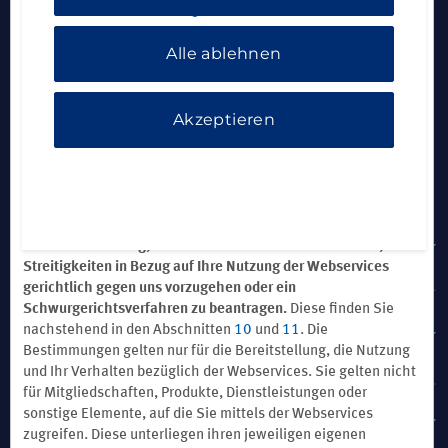
insbesondere zum Download verfügbare oder vorab
Datenschutzerklärung
.
installierte Software-Anwendungen (insbesondere Desktop-,
Mobiltelefon- und Tablet-Anwendungen,
Alle ablehnen
Übermittlungsdienste für Inhalte und Blogs, Chatrooms,
Internetforen, Text-/SMS-Nachrichten, E-Mail-Nachrichten,
Benachrichtigungsprodukte und Übermittlung unserer Inhalte
Akzeptieren
auf Ihren Wunsch). Drucken Sie sich diese Bestimmungen für
Ihre Unterlagen aus.
WICHTIGER HINWEIS: Diese Bestimmungen enthalten
OUR BRANDS
gewisse Haftungsausschlüsse und -beschränkungen sowie
eine verbindliche Schiedsklausel und eine Sammelklagen-
HOTELS BY WYNDHAM
Verzichtserklärung, mit der Sie auf Ihr Recht verzichten, bei
Streitigkeiten in Bezug auf Ihre Nutzung der Webservices
gerichtlich gegen uns vorzugehen oder ein
Schwurgerichtsverfahren zu beantragen.
Diese finden Sie
FERIENWOHNUNGEN, CLUB RESORTS UND
nachstehend in den Abschnitten
10
und
11
. Die
EIGENTUMSWOHNUNGEN
Bestimmungen gelten nur für die Bereitstellung, die Nutzung
und Ihr Verhalten bezüglich der Webservices. Sie gelten nicht
für Mitgliedschaften, Produkte, Dienstleistungen oder
sonstige Elemente, auf die Sie mittels der Webservices
CAESARS REWARDS
zugreifen. Diese unterliegen ihren jeweiligen eigenen