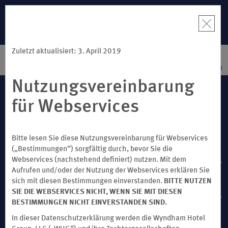
DER SOMMER DER BELOHNUNGEN
: Sichern Sie sich bis zu 2 KOSTENLOSE
en
Übernachtungen in mehr als tausend Wyndham-Hotels weltweit.
Mehr erfahren
Ü
Zuletzt aktualisiert: 3. April 2019
EINLOGGEN
BUCHEN
Nutzungsvereinbarung
für Webservices
Bitte lesen Sie diese Nutzungsvereinbarung für Webservices
(„Bestimmungen“) sorgfältig durch, bevor Sie die
Webservices (nachstehend definiert) nutzen. Mit dem
MITGLIEDER-SUPPORT
Aufrufen und/oder der Nutzung der Webservices erklären Sie
sich mit diesen Bestimmungen einverstanden.
BITTE NUTZEN
SIE DIE WEBSERVICES NICHT, WENN SIE MIT DIESEN
BESTIMMUNGEN
BESTIMMUNGEN NICHT EINVERSTANDEN SIND.
In dieser Datenschutzerklärung werden die Wyndham Hotel