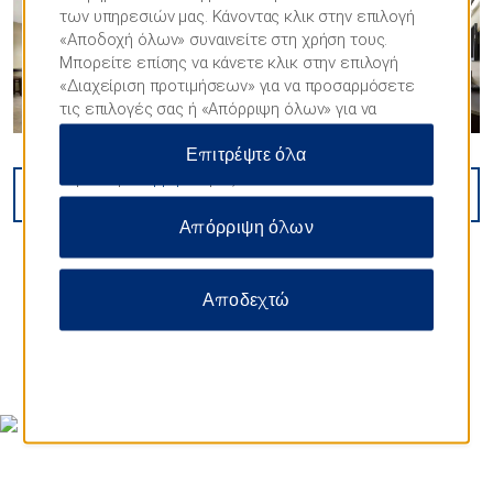
των υπηρεσιών μας. Κάνοντας κλικ στην επιλογή
«Αποδοχή όλων» συναινείτε στη χρήση τους.
Μπορείτε επίσης να κάνετε κλικ στην επιλογή
«Διαχείριση προτιμήσεων» για να προσαρμόσετε
τις επιλογές σας ή «Απόρριψη όλων» για να
επιτρέψετε μόνο απαραίτητα cookies. Για
Επιτρέψτε όλα
περισσότερες πληροφορίες, επισκεφθείτε τη
Δήλωση
απορρήτου
μας.
VIEW
16
PHOTOS
Απόρριψη όλων
Αποδεχτώ
MAP & DIRECTIONS