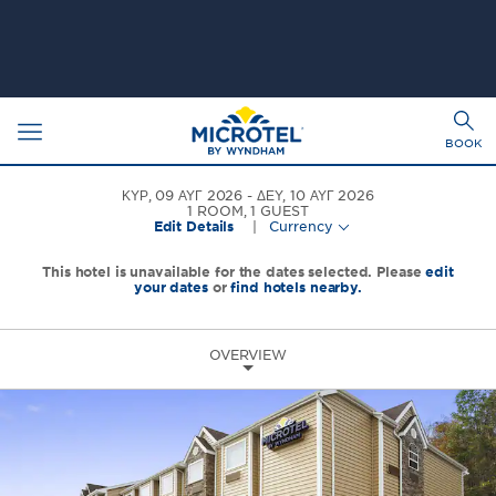
Toggle
Togg
navigation
BOOK
sear
ΚΥΡ, 09 ΑΥΓ 2026
ΔΕΥ, 10 ΑΥΓ 2026
1
ROOM
,
1
GUEST
Edit Details
|
Currency
This hotel is unavailable for the dates selected. Please
edit
your dates
or
find hotels nearby.
OVERVIEW