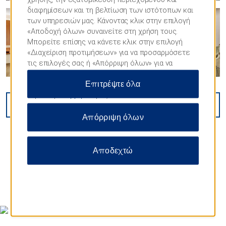
διαφημίσεων και τη βελτίωση των ιστότοπων και
των υπηρεσιών μας. Κάνοντας κλικ στην επιλογή
«Αποδοχή όλων» συναινείτε στη χρήση τους.
Μπορείτε επίσης να κάνετε κλικ στην επιλογή
«Διαχείριση προτιμήσεων» για να προσαρμόσετε
τις επιλογές σας ή «Απόρριψη όλων» για να
επιτρέψετε μόνο απαραίτητα cookies. Για
Επιτρέψτε όλα
περισσότερες πληροφορίες, επισκεφθείτε τη
Δήλωση
απορρήτου
μας.
VIEW
16
PHOTOS
Απόρριψη όλων
Αποδεχτώ
MAP & DIRECTIONS