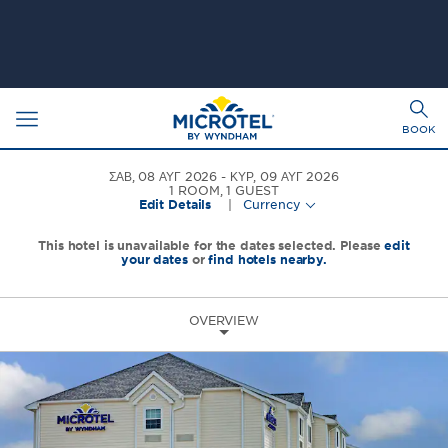
Toggle
Togg
navigation
BOOK
sear
ΣΑΒ, 08 ΑΥΓ 2026
ΚΥΡ, 09 ΑΥΓ 2026
1
ROOM
,
1
GUEST
Edit Details
|
Currency
This hotel is unavailable for the dates selected. Please
edit
your dates
or
find hotels nearby.
OVERVIEW