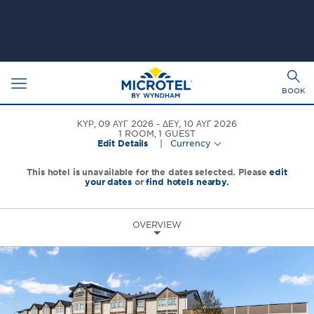
Toggle
Togg
navigation
BOOK
sear
ΚΥΡ, 09 ΑΥΓ 2026
ΔΕΥ, 10 ΑΥΓ 2026
1
ROOM
,
1
GUEST
Edit Details
|
Currency
This hotel is unavailable for the dates selected. Please
edit
your dates
or
find hotels nearby.
OVERVIEW