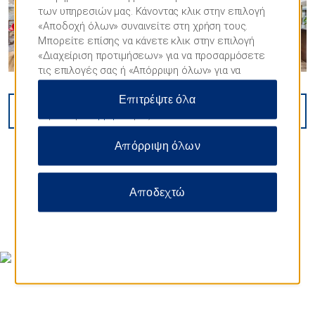
των υπηρεσιών μας. Κάνοντας κλικ στην επιλογή
«Αποδοχή όλων» συναινείτε στη χρήση τους.
Μπορείτε επίσης να κάνετε κλικ στην επιλογή
«Διαχείριση προτιμήσεων» για να προσαρμόσετε
τις επιλογές σας ή «Απόρριψη όλων» για να
επιτρέψετε μόνο απαραίτητα cookies. Για
Επιτρέψτε όλα
περισσότερες πληροφορίες, επισκεφθείτε τη
VIEW
44
PHOTOS
Δήλωση
απορρήτου
μας.
Απόρριψη όλων
Αποδεχτώ
MAP & DIRECTIONS