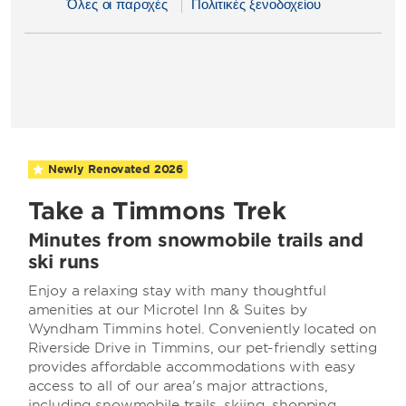
Όλες οι παροχές
Πολιτικές ξενοδοχείου
Newly Renovated
2026
Take a Timmons Trek
Minutes from snowmobile trails and
ski runs
Enjoy a relaxing stay with many thoughtful
amenities at our Microtel Inn & Suites by
Wyndham Timmins hotel. Conveniently located on
Riverside Drive in Timmins, our pet-friendly setting
provides affordable accommodations with easy
access to all of our area's major attractions,
including snowmobile trails, skiing, shopping,