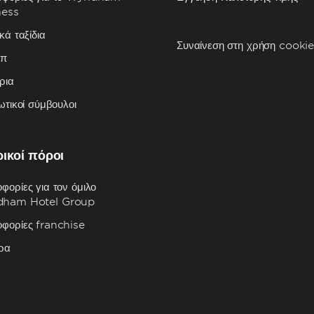
ness
κά ταξίδια
Συναίνεση στη χρήση cooki
υπ
ρια
ιωτικοί σύμβουλοι
ρικοί πόροι
φορίες για τον όμιλο
ham Hotel Group
φορίες franchise
ρα