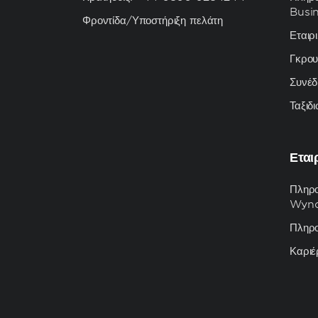
Busi
Φροντίδα/Υποστήριξη πελάτη
Εταιρι
Γκρο
Συνέδ
Ταξιδ
Εται
Πληρο
Wynd
Πληρο
Καριέ