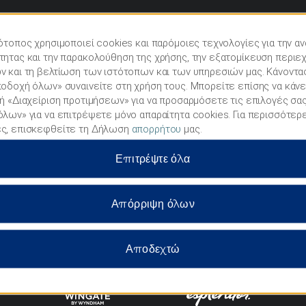
ότοπος χρησιμοποιεί cookies και παρόμοιες τεχνολογίες για την α
ητας και την παρακολούθηση της χρήσης, την εξατομίκευση περιε
 και τη βελτίωση των ιστότοπων και των υπηρεσιών μας. Κάνοντας
οδοχή όλων» συναινείτε στη χρήση τους. Μπορείτε επίσης να κάνε
ή «Διαχείριση προτιμήσεων» για να προσαρμόσετε τις επιλογές σας
λων» για να επιτρέψετε μόνο απαραίτητα cookies. Για περισσότερ
ς, επισκεφθείτε τη Δήλωση
απορρήτου
μας.
ΞΕΝΟΔΟΧΕΊΑ ΤΗΣ WYNDHAM
Επιτρέψτε όλα
MIDSCALE
LIFESTYLE
Απόρριψη όλων
Αποδεχτώ