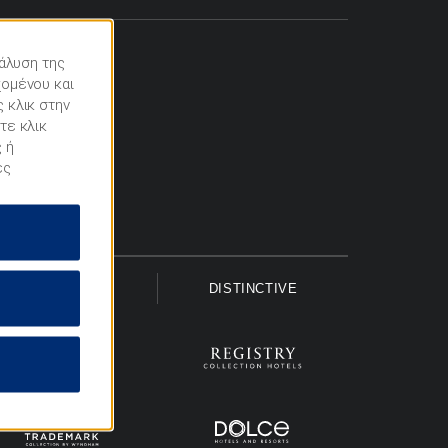
νάλυση της
χομένου και
 κλικ στην
τε κλικ
 ή
ες
UPSCALE
DISTINCTIVE