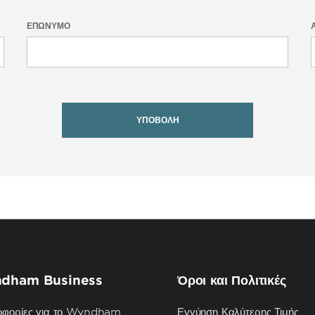
ΕΠΏΝΥΜΟ
ΥΠΟΒΟΛΉ
dham Business
Όροι και Πολιτικές
οφορίες για το Wyndham
Εγγύηση Καλύτερης Τιμής