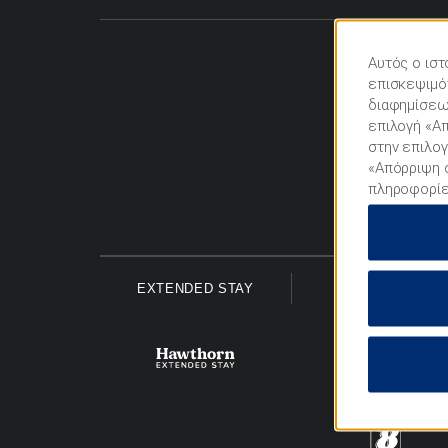
Αυτός ο ιστ
επισκεψιμότ
διαφημίσεων
επιλογή «Απ
στην επιλογ
«Απόρριψη ό
πληροφορίε
EXTENDED STAY
ECONOMY