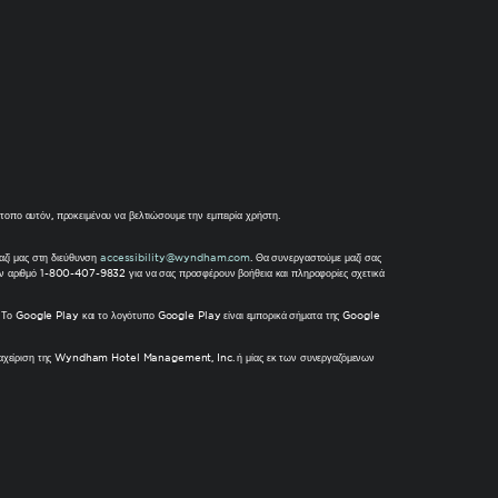
ότοπο αυτόν, προκειμένου να βελτιώσουμε την εμπειρία χρήστη.
αζί μας στη διεύθυνση
accessibility@wyndham.com
. Θα συνεργαστούμε μαζί σας
στον αριθμό 1-800-407-9832 για να σας προσφέρουν βοήθεια και πληροφορίες σχετικά
nc. Το Google Play και το λογότυπο Google Play είναι εμπορικά σήματα της Google
 διαχείριση της Wyndham Hotel Management, Inc. ή μίας εκ των συνεργαζόμενων