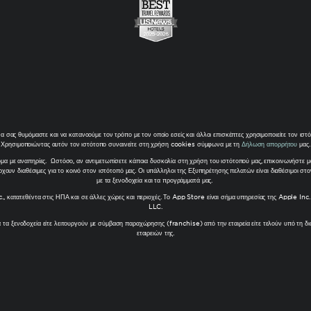
 σας θυμόμαστε και να κατανοούμε τον τρόπο με τον οποίο εσείς και άλλοι επισκέπτες χρησιμοποιείτε τον ιστ
Χρησιμοποιώντας αυτόν τον ιστότοπο συναινείτε στη χρήση cookies σύμφωνα με τη
Δήλωση απορρήτου
μας.
 με αναπηρίες. Ωστόσο, αν αντιμετωπίσετε κάποια δυσκολία στη χρήση του ιστότοπού μας, επικοινωνήστε μ
χουν διαθέσιμες για το κοινό στον ιστότοπό μας. Οι υπάλληλοι της Εξυπηρέτησης πελατών είναι διαθέσιμοι 
με τα ξενοδοχεία και τα προγράμματά μας.
., κατατεθέντα στις ΗΠΑ και σε άλλες χώρες και περιοχές. Το App Store είναι σήμα υπηρεσίας της Apple I
LLC.
 ξενοδοχεία είτε λειτουργούν με σύμβαση παραχώρησης (franchise) από την εταιρεία είτε τελούν υπό τη
εταιρειών της.