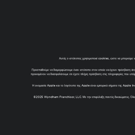
Αυτός ο ιστότοπος χρησιμοποιεί cookies, ώστε να μπορούμε να
Προσπαθούμε να διαμορφώσουμε έναν ιστότοπο στον οποίο να έχουν πρόσβαση άτομα
προκειμένου να διασφαλίσουμε ότι έχετε πλήρη πρόσβαση στις πληροφορίες που υπάρ
Η ονομασία Apple και το λογότυπο της Apple είναι εμπορικά σήματα της Apple Inc
©2025 Wyndham Franchisor, LLC. Με την επιφύλαξη παντός δικαιώματος. Όλα τα