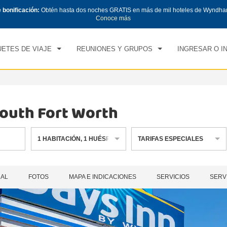
e bonificación:
Obtén hasta dos noches GRATIS en más de mil hoteles de Wyndha
CK IN
CHECK OUT
1
HABITACIÓN
,
1
HUÉS
Conoce más
, 07 AGO 2026
SÁB, 08 AGO 2026
ETES DE VIAJE
REUNIONES Y GRUPOS
INGRESAR O I
outh Fort Worth
1
HABITACIÓN
,
1
HUÉSPED
TARIFAS ESPECIALES
RAL
FOTOS
MAPA E INDICACIONES
SERVICIOS
SERV