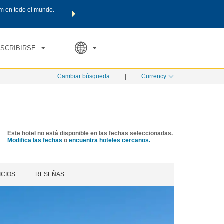
m en todo el mundo.
Agrupa tu hotel, vuelos y mucho más con los Paquetes de
PED
TARIFAS ESPECIALES
RESERVAR AHORA
en tu paquete tota
NSCRIBIRSE
Cambiar búsqueda
|
Currency
Este hotel no está disponible en las fechas seleccionadas.
Modifica las fechas
o
encuentra hoteles cercanos.
ICIOS
RESEÑAS