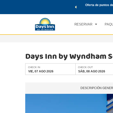
de viaje de Wyndham, además, gana puntos Wyndham Rewards
Oferta de puntos d
CHE
tal.
CONOCE MÁS
VIE
RESERVAR
PAQU
Days Inn by Wyndham S
CHECK IN
CHECK OUT
VIE, 07 AGO 2026
SÁB, 08 AGO 2026
DESCRIPCIÓN GENE