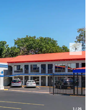
Next
Slide
1
/
26