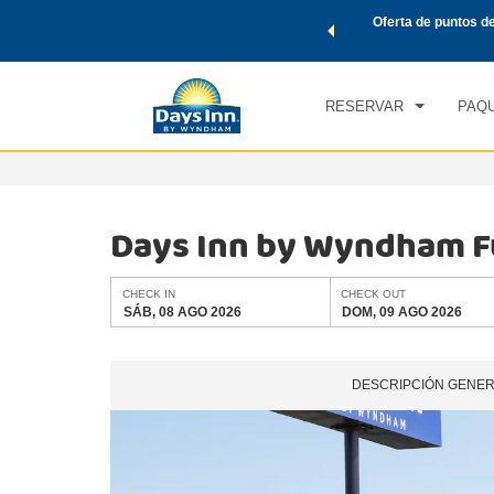
de viaje de Wyndham, además, gana puntos Wyndham Rewards
Oferta de puntos d
CHE
tal.
CONOCE MÁS
SÁB
RESERVAR
PAQU
Days Inn by Wyndham F
CHECK IN
CHECK OUT
SÁB, 08 AGO 2026
DOM, 09 AGO 2026
DESCRIPCIÓN GENE