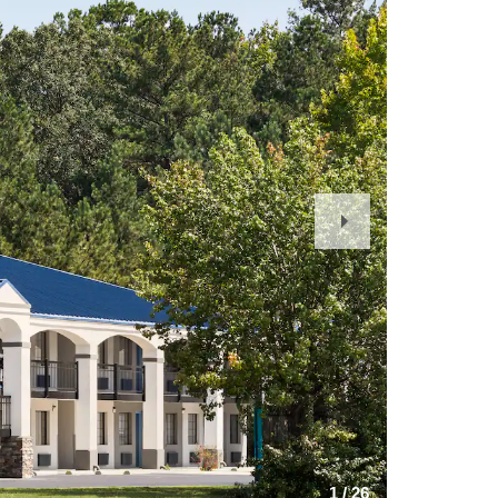
Next
Slide
1
/
26