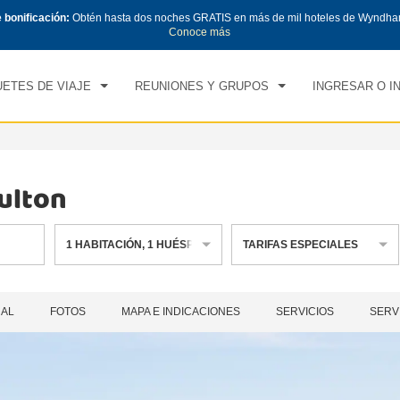
e bonificación:
Obtén hasta dos noches GRATIS en más de mil hoteles de Wyndha
CK IN
CHECK OUT
1
HABITACIÓN
,
1
HUÉS
Conoce más
, 08 AGO 2026
DOM, 09 AGO 2026
ETES DE VIAJE
REUNIONES Y GRUPOS
INGRESAR O I
ulton
1
HABITACIÓN
,
1
HUÉSPED
TARIFAS ESPECIALES
RAL
FOTOS
MAPA E INDICACIONES
SERVICIOS
SERV