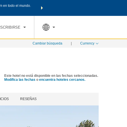
m en todo el mundo.
Agrupa tu hotel, vuelos y mucho más con los Paquetes de
PED
TARIFAS ESPECIALES
RESERVAR AHORA
en tu paquete tota
NSCRIBIRSE
Cambiar búsqueda
|
Currency
Este hotel no está disponible en las fechas seleccionadas.
Modifica las fechas
o
encuentra hoteles cercanos.
ICIOS
RESEÑAS