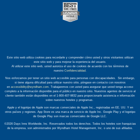
Este sitio web utiliza cookies para recordarle y comprender cómo usted y otros visitantes utilizan
este sitio web y para mejorar la experiencia del usuario.
Al utilizar este sitio web, usted autoriza el uso de cookies de acuerdo con los términos de
nuestro
Confidencialidad
.
Nos esforzamos por tener un sitio web accesible para personas con discapacidades. Sin embargo,
si tiene alguna dificultad para utilizar nuestro sitio, póngase en contacto con nosotros
en
accessibility@wyndham.com
. Trabajaremos con usted para asegurar que usted tenga acceso
completo a la información disponible para el público en nuestro sitio. Nuestros agentes de servicio al
cliente también están disponibles en el 1-800-407-9832 para proporcionarle asistencia e información
sobre nuestros hoteles y programas.
Apple y el logotipo de Apple son marcas comerciales de Apple Inc., registradas en EE. UU. Y en
otros países y regiones. App Store es una marca de servicio de Apple Inc. Google Play y el logotipo
de Google Play son marcas comerciales de Google LLC.
©2026 Days Inns Worldwide, Inc. Reservados todos los derechos. Todos los hoteles son franquicias
de la empresa, son administrados por Wyndham Hotel Management, Inc. o uno de sus afiliados.