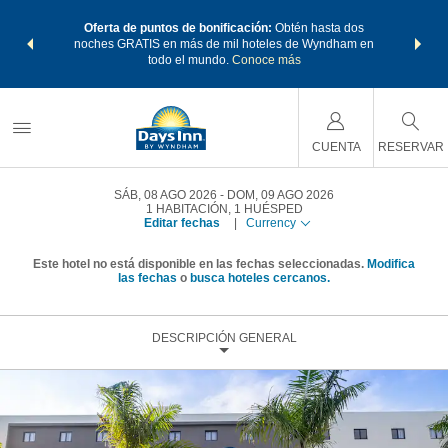
os Paquetes
Oferta de puntos de bonificación:
Obtén hasta dos
Agrupa tu 
os Wyndham
noches GRATIS en más de mil hoteles de Wyndham en
de viaje 
 MÁS
todo el mundo.
Conoce más
Rewar
CUENTA
RESERVAR
SÁB, 08 AGO 2026
DOM, 09 AGO 2026
1
HABITACIÓN
,
1
HUÉSPED
Editar fechas
|
Currency
Este hotel no está disponible en las fechas seleccionadas.
Modifica
las fechas
o
busca hoteles cercanos.
DESCRIPCIÓN GENERAL