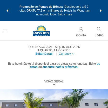
 muito mais
Faça um pa
Promoção de Pontos de Bônus:
Desbloqueie até 2
nhe também
com os Pa
noites GRATUITAS em milhares de Hotels by Wyndham
otal.
SAIBA
pontos Wy
no mundo todo.
Saiba mais
CONTA
LIVRO
QUI, 06 AGO 2026
SEX, 07 AGO 2026
1
QUARTO
,
1
HÓSPEDE
Editar Datas
|
Currency
Este hotel não está disponível para as datas selecionadas. Edite
as
datas
ou
encontre hotéis próximos.
VISÃO GERAL