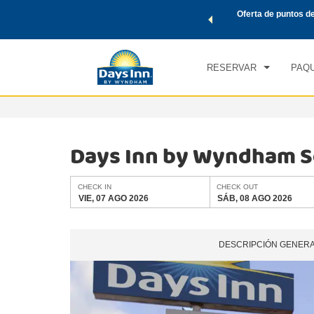
de viaje de Wyndham, además, gana puntos Wyndham Rewards
Oferta de puntos d
CHE
tal.
CONOCE MÁS
VIE
RESERVAR
PAQU
Days Inn by Wyndham S
CHECK IN
CHECK OUT
VIE, 07 AGO 2026
SÁB, 08 AGO 2026
DESCRIPCIÓN GENER