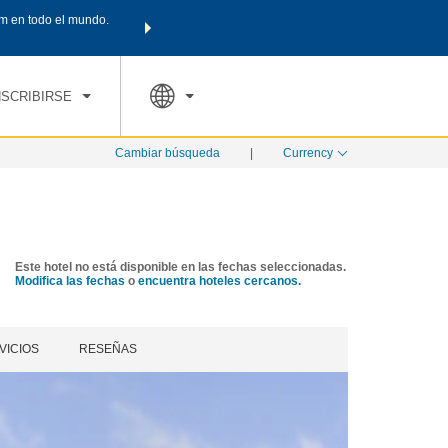
m en todo el mundo.
Agrupa tu hotel, vuelos y mucho más con los Paquetes de
PED
TARIFAS ESPECIALES
RESERVAR AHORA
en tu paquete tota
NSCRIBIRSE
Cambiar búsqueda
|
Currency
Este hotel no está disponible en las fechas seleccionadas.
Modifica las fechas
o
encuentra hoteles cercanos.
VICIOS
RESEÑAS