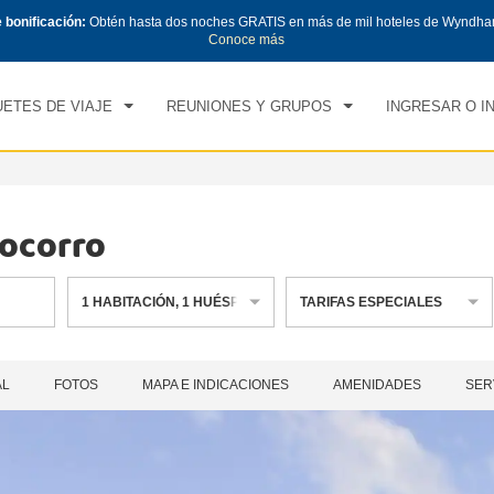
e bonificación:
Obtén hasta dos noches GRATIS en más de mil hoteles de Wyndha
CK IN
CHECK OUT
1
HABITACIÓN
,
1
HUÉS
Conoce más
, 07 AGO 2026
SÁB, 08 AGO 2026
ETES DE VIAJE
REUNIONES Y GRUPOS
INGRESAR O I
ocorro
1
HABITACIÓN
,
1
HUÉSPED
TARIFAS ESPECIALES
AL
FOTOS
MAPA E INDICACIONES
AMENIDADES
SER