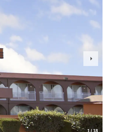
Next
Slide
1
/
18