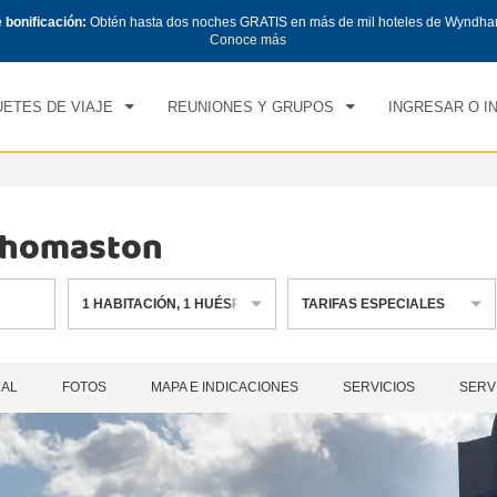
e bonificación:
Obtén hasta dos noches GRATIS en más de mil hoteles de Wyndha
CK IN
CHECK OUT
1
HABITACIÓN
,
1
HUÉS
Conoce más
, 09 AGO 2026
LUN, 10 AGO 2026
ETES DE VIAJE
REUNIONES Y GRUPOS
INGRESAR O I
Thomaston
1
HABITACIÓN
,
1
HUÉSPED
TARIFAS ESPECIALES
RAL
FOTOS
MAPA E INDICACIONES
SERVICIOS
SERV