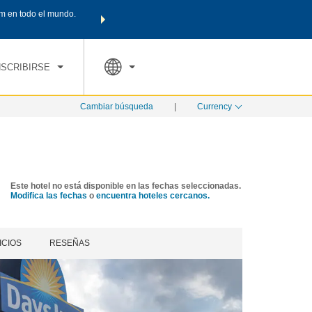
m en todo el mundo.
Agrupa tu hotel, vuelos y mucho más con los Paquetes de
PED
TARIFAS ESPECIALES
RESERVAR AHORA
en tu paquete tota
NSCRIBIRSE
Cambiar búsqueda
|
Currency
Este hotel no está disponible en las fechas seleccionadas.
Modifica las fechas
o
encuentra hoteles cercanos.
ICIOS
RESEÑAS