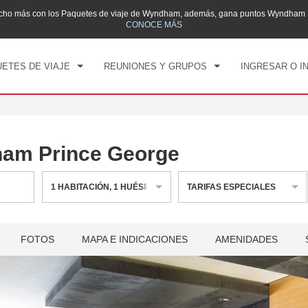
mucho más con los Paquetes de viaje de Wyndham, además, gana puntos Wyndham R
CK IN
CHECK OUT
1
HABITACIÓN
,
1
HUÉS
CONOCE MÁS
, 08 AGO 2026
DOM, 09 AGO 2026
ETES DE VIAJE
REUNIONES Y GRUPOS
INGRESAR O I
am Prince George
1
HABITACIÓN
,
1
HUÉSPED
TARIFAS ESPECIALES
FOTOS
MAPA E INDICACIONES
AMENIDADES