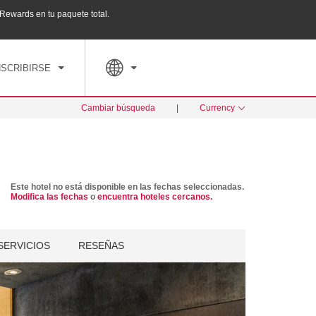
ewards en tu paquete total.
Agrupa tu hotel, vuelos y mucho más con los Pa
PED
TARIFAS ESPECIALES
RESERVAR AHORA
NSCRIBIRSE
Cambiar búsqueda
|
Currency
Este hotel no está disponible en las fechas seleccionadas.
Modifica las fechas
o
encuentra hoteles cercanos.
SERVICIOS
RESEÑAS