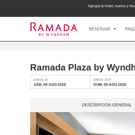
ana puntos Wyndham Rewards en tu paquete total.
Agrupa tu hotel, vuelos y 
CHE
SÁB
RESERVAR
PAQU
Ramada Plaza by Wyndh
CHECK IN
CHECK OUT
SÁB, 08 AGO 2026
DOM, 09 AGO 2026
DESCRIPCIÓN GENERAL