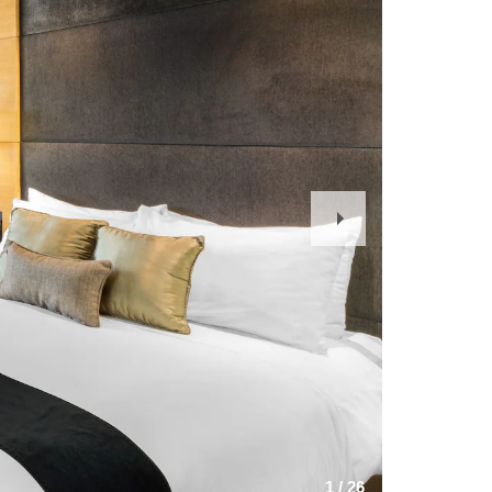
Next
Slide
1
/
26