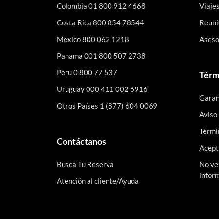
Colombia 01 800 912 4668
Viaje
Costa Rica 800 854 78544
Reuni
Mexico 800 062 1218
Asesor
Panama 001 800 507 2738
Peru 0 800 77 537
Térmi
Uruguay 000 411 002 6916
Garant
Otros Países 1 (877) 604 0069
Aviso
Térmi
Contáctanos
Acept
Busca Tu Reserva
No ve
infor
Atención al cliente/Ayuda