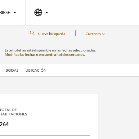
BIRSE
|
Nueva búsqueda
Currency
Este hotel no está disponible en las fechas seleccionadas.
Modifica las fechas
o
encuentra hoteles cercanos.
BODAS
UBICACIÓN
TOTAL DE
HABITACIONES
264