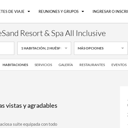
TES DE VIAJE
REUNIONES Y GRUPOS
INGRESAR O INSCRI
Sand Resort & Spa All Inclusive
1
HABITACIÓN
,
2
HUÉSPEDES POR HABITACIÓN
MÁS OPCIONES
HABITACIONES
SERVICIOS
GALERÍA
RESTAURANTES
EVENTOS
s vistas y agradables
aciosa suite equipada con todo