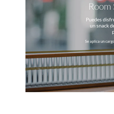
Room S
Puedes disfru
un snack d
Se aplica un carg