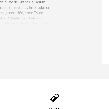
s de humo de Grand Palladium
presentan detalles inspirados en
tima generación, como TV de
tis. Relájate en el balcón
s vistas del icónico bosque de
estar con un sofá cama mientras
4/7 (se aplica un cargo de
0). Un colchón con pillow top
oche de sueño, mientras que el
ha, productos de baño
lugar para empezar el día.
era/tetera, escritorio bien
llada. Mejora tu estadía con una
 a orillas del lago que cuenta
SUITES