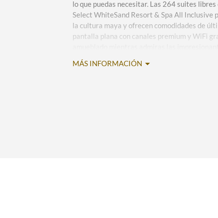
lo que puedas necesitar. Las 264 suites libre
Select WhiteSand Resort & Spa All Inclusive 
la cultura maya y ofrecen comodidades de úl
pantalla plana con canales premium y WiFi gra
amueblado mientras admiras las impresionante
manglares o relájate en la acogedora sala de 
MÁS INFORMACIÓN
ordenas un snack al Room Service disponible 2
entrega de $17 USD entre las 22:30 y las 11:0
con ropa de cama de lujo promete una buena n
baño tipo spa con bañera de hidromasaje, duc
rejuvenecedores y secador de pelo es un gran 
También encontrarás un minibar surtido, cafet
iluminado, caja fuerte, plancha y agua embote
suite junto a la playa o un romántico bungalow
con un embarcadero privado y una canoa.