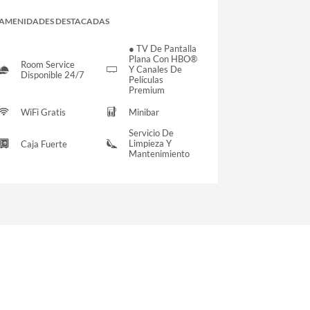
AMENIDADES DESTACADAS
● TV De Pantalla
Plana Con HBO®
Room Service
Y Canales De
Disponible 24/7
Películas
Premium
WiFi Gratis
Minibar
Servicio De
Limpieza Y
Caja Fuerte
Mantenimiento