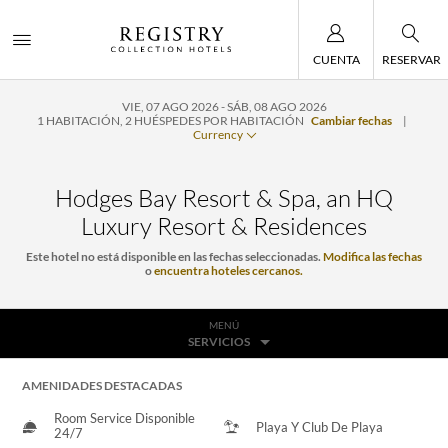
CUENTA
RESERVAR
VIE, 07 AGO 2026
SÁB, 08 AGO 2026
1
HABITACIÓN
,
2
HUÉSPEDES POR HABITACIÓN
Cambiar fechas
|
Currency
Hodges Bay Resort & Spa, an HQ
Luxury Resort & Residences
Este hotel no está disponible en las fechas seleccionadas.
Modifica las fechas
o
encuentra hoteles cercanos.
MENÚ
SERVICIOS
AMENIDADES DESTACADAS
Room Service Disponible
Playa Y Club De Playa
24/7