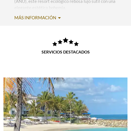
(ANU), este resort ecológico rebosa lujo sutil con una
elegante estética bohemia.
MÁS INFORMACIÓN
Llena tus días de emocionantes deportes acuáticos
en la playa privada, paseos panorámicos en barco
hasta la isla Prickly Pear, donde encontrarás el
exclusivo club de playa del hotel, y entrenamientos
llenos de adrenalina en el gimnasio de vanguardia o
SERVICIOS DESTACADOS
en las canchas de tenis iluminadas. Asegúrate de
dedicar tiempo para relajarte en una de las dos
increíbles piscinas al aire libre o disfrutar de
tratamientos rejuvenecedores en Spa la Boheme. La
comida es un aspecto célebre del resort, con un total
de cinco restaurantes que satisfacen incluso a los
paladares más exigentes y Room Service disponible
24/7, lo que te permite cenar en la comodidad y
privacidad de tu elegante habitación, suite o villa.
Pasa las noches escuchando las olas caribeñas sobre
la suave arena blanca, disfrutando de un ponche de
frutas con ron o bailando al ritmo del DJ en el