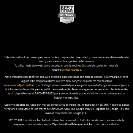
Este sitio web utiliza cookies para recordarle y comprender cómo usted y otros visitantes utilizan este sitio
web y para mejorar la experiencia del usuario.
Al utilizar este sitio web, usted autoriza el uso de cookies de acuerdo con los términos de
nuestro
Confidencialidad
.
Nos esforzamos por tener un sitio web accesible para personas con discapacidades. Sin embargo, si tiene
alguna dificultad para utilizar nuestro sitio, póngase en contacto con nosotros
en
accessibility@wyndham.com
. Trabajaremos con usted para asegurar que usted tenga acceso completo a
la información disponible para el público en nuestro sitio. Nuestros agentes de servicio al cliente también
están disponibles en el 1-800-407-9832 para proporcionarle asistencia e información sobre nuestros
hoteles y programas.
Apple y el logotipo de Apple son marcas comerciales de Apple Inc., registradas en EE. UU. Y en otros países
y regiones. App Store es una marca de servicio de Apple Inc. Google Play y el logotipo de Google Play son
marcas comerciales de Google LLC.
©2026 TRC Franchisor, Inc. Todos los derechos reservados. Todos los hoteles son franquicias de la
empresa, son administrados por Wyndham Hotel Management, Inc. o uno de sus afiliados.