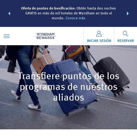
 Paquetes de
Oferta de puntos de bonificación:
Obtén hasta dos noches
Agrupa tu h
s Wyndham
GRATIS en más de mil hoteles de Wyndham en todo el
viaje d
 MÁS
mundo.
Conoce más
Rewa
INICIAR SESIÓN
RESERVAR
Transfiere puntos de los
programas de nuestros
aliados