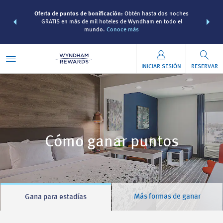
 Paquetes de
Oferta de puntos de bonificación:
Obtén hasta dos noches
Agrupa tu h
s Wyndham
GRATIS en más de mil hoteles de Wyndham en todo el
viaje d
 MÁS
mundo.
Conoce más
Rewa
INICIAR SESIÓN
RESERVAR
Cómo ganar puntos
Más formas de ganar
Gana para estadías