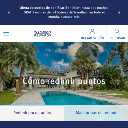
 Paquetes de
Oferta de puntos de bonificación:
Obtén hasta dos noches
Agrupa tu h
s Wyndham
GRATIS en más de mil hoteles de Wyndham en todo el
viaje d
 MÁS
mundo.
Conoce más
Rewa
INICIAR SESIÓN
RESERVAR
Cómo redimir puntos
Más formas de redimir
Redimir por estadías