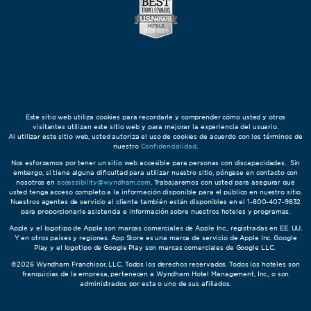
Este sitio web utiliza cookies para recordarle y comprender cómo usted y otros
visitantes utilizan este sitio web y para mejorar la experiencia del usuario.
Al utilizar este sitio web, usted autoriza el uso de cookies de acuerdo con los términos de
nuestro
Confidencialidad
.
Nos esforzamos por tener un sitio web accesible para personas con discapacidades. Sin
embargo, si tiene alguna dificultad para utilizar nuestro sitio, póngase en contacto con
nosotros en
accessibility@wyndham.com
. Trabajaremos con usted para asegurar que
usted tenga acceso completo a la información disponible para el público en nuestro sitio.
Nuestros agentes de servicio al cliente también están disponibles en el 1-800-407-9832
para proporcionarle asistencia e información sobre nuestros hoteles y programas.
Apple y el logotipo de Apple son marcas comerciales de Apple Inc., registradas en EE. UU.
Y en otros países y regiones. App Store es una marca de servicio de Apple Inc. Google
Play y el logotipo de Google Play son marcas comerciales de Google LLC.
©2026 Wyndham Franchisor, LLC. Todos los derechos reservados. Todos los hoteles son
franquicias de la empresa, pertenecen a Wyndham Hotel Management, Inc., o son
administrados por esta o uno de sus afiliados.