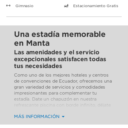
Gimnasio
Estacionamiento Gratis
Una estadía memorable
en Manta
Las amenidades y el servicio
excepcionales satisfacen todas
tus necesidades
Como uno de los mejores hoteles y centros
de convenciones de Ecuador, ofrecemos una
gran variedad de servicios y comodidades
impresionantes para complementar tu
estadía. Date un chapuzón en nuestra
refrescante piscina con borde infinito, déjate
mimar en nuestro spa y mantente activo en
MÁS INFORMACIÓN
nuestro moderno gimnasio. Disfruta de
deliciosas comidas en nuestros restaurantes