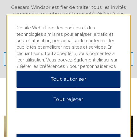
Caesars Windsor est fier de traiter tous les invités
comme des membres de la royauté. Grâce à des
commodités adaptées et une aide personnelle, les
clients handicapés disposeront de tout ce dont ils
Ce site Web utilise des cookies et des
ont besoin pour profiter d’un séjour inoubliable en
technologies similaires pour analyser le trafic et
tout confort.
suivre l'utilisation, personnaliser le contenu et les
publicités et améliorer nos sites et services. En
cliquant sur « Tout accepter », vous consentez à
EN SAVOIR PLUS
leur utilisation. Vous pouvez également cliquer sur
« Gérer les préférences » pour personnaliser vos
choix ou sur « Tout rejeter » pour n'autoriser que
Tout autoriser
les cookies essentiels. Pour plus d'informations,
veuillez consulter notre
Politique de confidentialité
.
Tout rejeter
PHOTOS