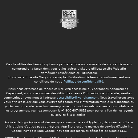
Ce site utilise des témoins qui nous permettent de nous souvenir de vous et de mieux
comprendre la façon dont vous et les autres visiteurs utilisez ce site Web afin
d'améliorer l'expérience de l'utilisateur.
En consultant ce site Web, vous acceptez l'utilisation de témoins conformément aux
conditions de notre
Politique de confidentialité
.
Nous nous efforçons de rendre ce site Web accessible aux personnes handicapées.
Cependant, si vous rencontrez des difficultés liées à l'utilisation de notre site, veuillez
communiquer avec nous à l'adresse
accessibility@wyndham.com
. Nous travaillerons avec
vous afin d'assurer que vous ayez l'accès complet à l'information mise à la disposition du
public sur notre site. Pour tout renseignement ou soutien relativement à nos hôtels et à
nos programmes, veuillez composer le +1 800 407-9832 pour parler à l'un de nos agents
du service à la clientèle.
Apple et le logo Apple sont des marques commerciales d'Apple Inc., déposées aux États-
Unis et dans d'autres pays et régions. App Store est une marque de service d'Apple Inc.
Google Play et le logo Google Play sont des marques déposées de Google LLC.