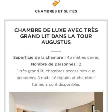
une cafetière, un sèche-cheveux, des
accessoires de repassage et un accès Wi-Fi
CHAMBRES ET SUITES
haut débit. Optez pour un surclassement en
choisissant une chambre de luxe ou une suite
qui offre des avantages supplémentaires
CHAMBRE DE LUXE AVEC TRÈS
comme un coin salon, un coin-repas et un
bain à remous. Des chambres fumeurs et
GRAND LIT DANS LA TOUR
non-fumeurs sont disponibles.
AUGUSTUS
Superficie de la chambre :
45 mètres carrés
Nombre de personnes :
2
1 très grand lit, chambres accessibles aux
personnes à mobilité réduite et chambres
fumeurs sont disponibles