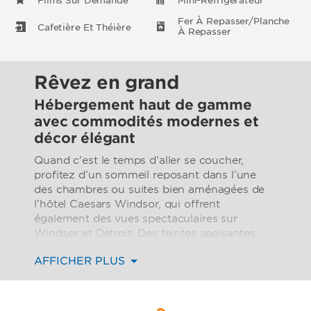
Films Sur Demande
Mini-Réfrigérateur
Fer À Repasser/Planche
Cafetière Et Théière
À Repasser
Rêvez en grand
Hébergement haut de gamme
avec commodités modernes et
décor élégant
Quand c'est le temps d'aller se coucher,
profitez d’un sommeil reposant dans l’une
des chambres ou suites bien aménagées de
l’hôtel Caesars Windsor, qui offrent
également des vues spectaculaires sur
Windsor et Detroit. Des teintes apaisantes,
une literie douillette et des commodités haut
AFFICHER PLUS
de gamme agrémentent votre confort avec
style. Profitez des commodités bien pensées,
y compris un téléviseur à écran plat câblé et
des films sur demande, un mini-réfrigérateur,