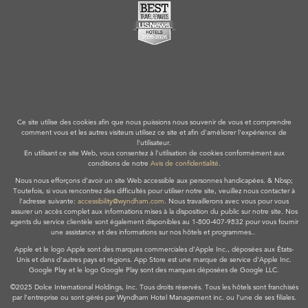
Ce site utilise des cookies afin que nous puissions nous souvenir de vous et comprendre
comment vous et les autres visiteurs utilisez ce site et afin d'améliorer l'expérience de
l'utilisateur.
En utilisant ce site Web, vous consentez à l'utilisation de cookies conformément aux
conditions de notre
Avis de confidentialité
.
Nous nous efforçons d’avoir un site Web accessible aux personnes handicapées. & Nbsp;
Toutefois, si vous rencontrez des difficultés pour utiliser notre site, veuillez nous contacter à
l'adresse suivante:
accessibility@wyndham.com
. Nous travaillerons avec vous pour vous
assurer un accès complet aux informations mises à la disposition du public sur notre site. Nos
agents du service clientèle sont également disponibles au 1-800-407-9832 pour vous fournir
une assistance et des informations sur nos hôtels et programmes..
Apple et le logo Apple sont des marques commerciales d'Apple Inc., déposées aux États-
Unis et dans d'autres pays et régions. App Store est une marque de service d'Apple Inc.
Google Play et le logo Google Play sont des marques déposées de Google LLC.
©2025 Dolce International Holdings, Inc. Tous droits réservés. Tous les hôtels sont franchisés
par l’entreprise ou sont gérés par Wyndham Hotel Management inc. ou l’une de ses filiales.