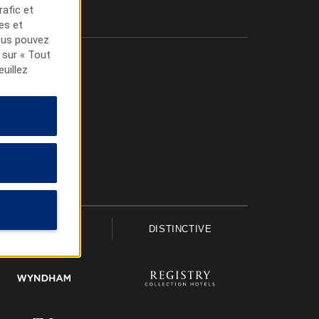
rafic et
tes et
Vous pouvez
 sur « Tout
euillez
UPSCALE
DISTINCTIVE