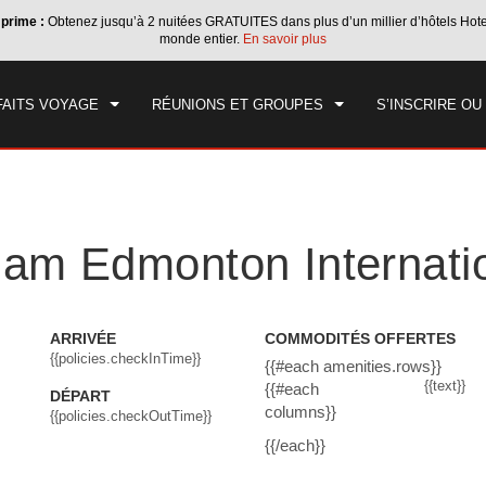
 prime :
Obtenez jusqu’à 2 nuitées GRATUITES dans plus d’un millier d’hôtels Ho
IVÉE
DÉPART
1
CHAMBRE
,
1
PERSON
monde entier.
En savoir plus
, 08 AOÛT 2026
DIM, 09 AOÛT 2026
FAITS VOYAGE
RÉUNIONS ET GROUPES
S’INSCRIRE O
m Edmonton Internation
ARRIVÉE
COMMODITÉS OFFERTES
{{policies.checkInTime}}
{{#each amenities.rows}}
{{text}}
{{#each
DÉPART
columns}}
{{policies.checkOutTime}}
{{/each}}