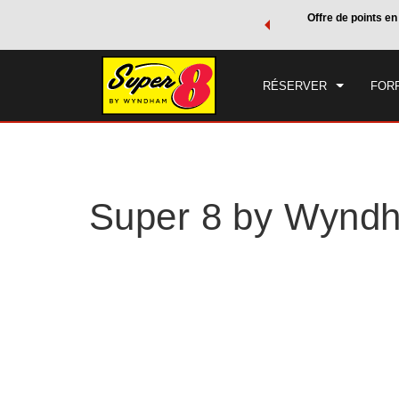
forfaits voyages Wyndham, puis accumulez des points Wyndham
Offre de points en
ARR
votre forfait.
EN SAVOIR PLUS
SAM
RÉSERVER
FOR
Super 8 by Wyndha
Photos