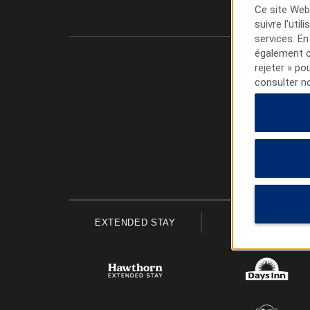
Ce site Web 
suivre l'uti
services. En
également cl
rejeter » po
consulter n
EXTENDED STAY
ECONOMY