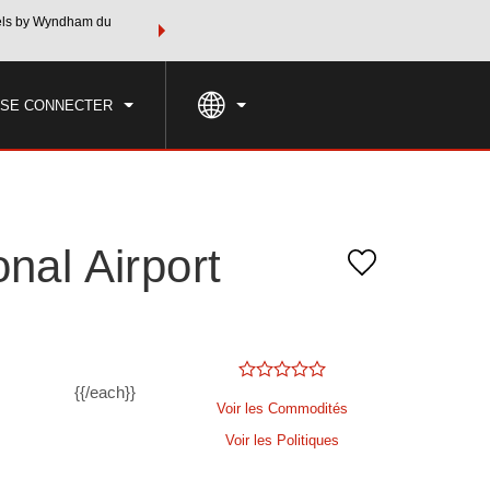
tels by Wyndham du
Regroupez votre hôtel, vos vols et plus encore avec les fo
NE
TARIFS SPÉCIAUX
RECHERCHER
Rewards grâce à l’ensemble de v
U SE CONNECTER
al Airport
{{/each}}
Voir les Commodités
Voir les Politiques