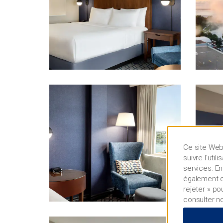
Ce site Web 
suivre l'uti
services. En
également cl
rejeter » po
consulter n