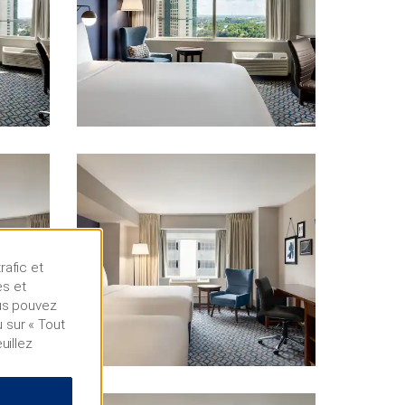
rafic et
es et
ous pouvez
 sur « Tout
uillez