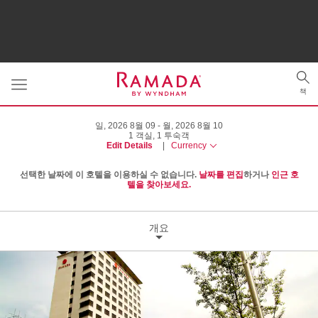
Toggle
Tog
navigation
책
sea
일, 2026 8월 09
월, 2026 8월 10
1
객실
,
1
투숙객
Edit Details
|
Currency
선택한 날짜에 이 호텔을 이용하실 수 없습니다.
날짜를 편집
하거나
인근 호
텔을 찾아보세요.
개요