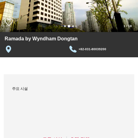
1
/
18
Ramada by Wyndham Dongtan
+82-031-80039200
주요 시설