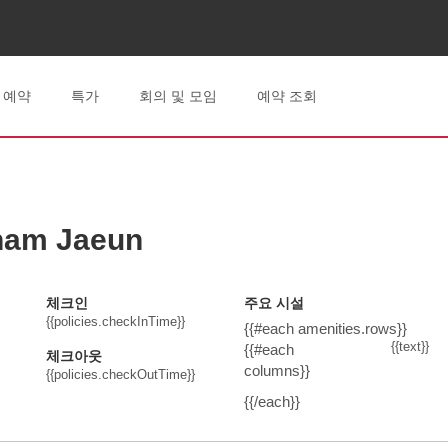
체크인
체크아웃
금, 2026 8월 07
토, 2026 8월 0
예약
특가
회의 및 모임
예약 조회
ham Jaeun
체크인
주요 시설
{{policies.checkInTime}}
{{#each amenities.rows}}
{{text}}
{{#each
체크아웃
columns}}
{{policies.checkOutTime}}
{{/each}}