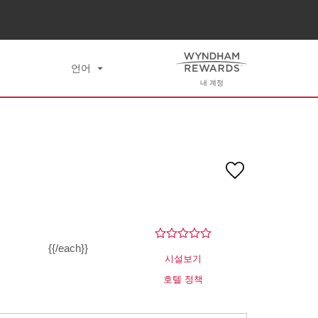
검색
8
언어
내 계정
{{/each}}
시설보기
호텔 정책