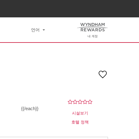
검색
9
언어
내 계정
{{/each}}
시설보기
호텔 정책