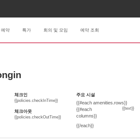
체크인
체크아웃
토, 2026 8월 08
일, 2026 8월 0
예약
특가
회의 및 모임
예약 조회
ngin
체크인
주요 시설
{{policies.checkInTime}}
{{#each amenities.rows}}
{{text}}
{{#each
체크아웃
columns}}
{{policies.checkOutTime}}
{{/each}}