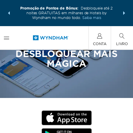
os e muito
Faça um p
Promoção de Pontos de Bônus:
Desbloqueie até 2
ham. Ganhe
mais com 
noites GRATUITAS em milhares de Hotels by
seu pacote
também po
Wyndham no mundo todo.
Saiba mais
CONTA
LIVRO
DESBLOQUEAR MAIS
MÁGICA