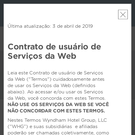
os e muito
Faça um p
Promoção de Pontos de Bônus:
Desbloqueie até 2
ham. Ganhe
mais com 
noites GRATUITAS em milhares de Hotels by
seu pacote
também po
Wyndham no mundo todo.
Saiba mais
Última atualização: 3 de abril de 2019
Contrato de usuário de
CONTA
LIVRO
SOBRE O WYNDHAM
Serviços da Web
HOTELS & RESORTS
Leia este Contrato de usuário de Serviços
da Web ("Termos") cuidadosamente antes
de usar os Serviços da Web (definidos
abaixo). Ao acessar e/ou usar os Serviços
da Web, você concorda com estes Termos.
NÃO USE OS SERVIÇOS DA WEB SE VOCÊ
NÃO CONCORDAR COM ESTES TERMOS.
Momentos significativos,
Nestes Termos Wyndham Hotel Group, LLC
preservados.
(“WHG”) e suas subsidiárias e afiliadas
poderão ser chamadas coletivamente, como