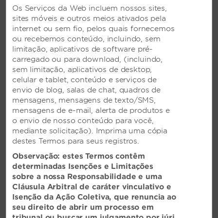
Os Serviços da Web incluem nossos sites,
sites móveis e outros meios ativados pela
internet ou sem fio, pelos quais fornecemos
ou recebemos conteúdo, incluindo, sem
Localizações globais
limitação, aplicativos de software pré-
carregado ou para download, (incluindo,
Fazendo do mundo um lugar mais
sem limitação, aplicativos de desktop,
confortável, uma estadia por vez
celular e tablet, conteúdo e serviços de
envio de blog, salas de chat, quadros de
De destinos dos sonhos aos melhores lugares para
mensagens, mensagens de texto/SMS,
conferências, garantimos tudo para você. Com o
mensagens de e-mail, alerta de produtos e
Wyndham Hotels & Resorts presente em cinco
o envio de nosso conteúdo para você,
continentes, em 22 países — localizado nos
mediante solicitação). Imprima uma cópia
melhores destinos de resorts e nos centros urbanos
destes Termos para seus registros.
mais badalados — você encontrará o conforto onde
quer que esteja. Dê uma olhada em nossas adições
Observação: estes Termos contêm
mais recentes para saber onde será sua próxima
determinadas Isenções e Limitações
aventura Wyndham.
sobre a nossa Responsabilidade e uma
Cláusula Arbitral de caráter vinculativo e
Isenção da Ação Coletiva, que renuncia ao
seu direito de abrir um processo em
tribunal ou buscar um julgamento por júri