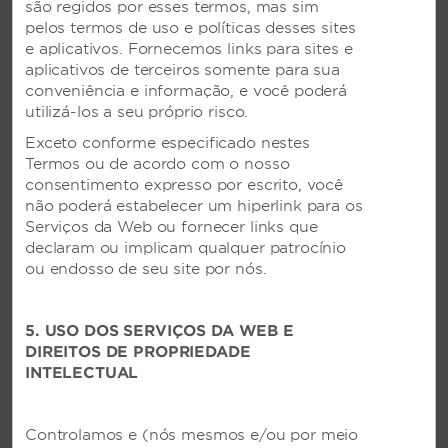
são regidos por esses termos, mas sim
pelos termos de uso e políticas desses sites
e aplicativos. Fornecemos links para sites e
Casamentos pela Wyndham
aplicativos de terceiros somente para sua
conveniência e informação, e você poderá
"Nós fazemos” na Wyndham
utilizá-los a seu próprio risco.
Do jantar de ensaio à lua de mel, nossos hotéis
Exceto conforme especificado nestes
proporcionam cenários paradisíacos e serviços
Termos ou de acordo com o nosso
exclusivos para fazer com que o dia que você
consentimento expresso por escrito, você
sempre sonhou se torna realidade, de forma
não poderá estabelecer um hiperlink para os
espetacular e inesquecível.
Serviços da Web ou fornecer links que
declaram ou implicam qualquer patrocínio
ou endosso de seu site por nós.
SAIBA MAIS
5. USO DOS SERVIÇOS DA WEB E
DIREITOS DE PROPRIEDADE
INTELECTUAL
Controlamos e (nós mesmos e/ou por meio