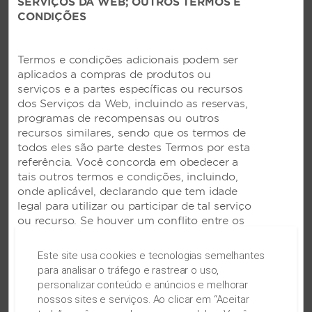
SERVIÇOS DA WEB; OUTROS TERMOS E
CONDIÇÕES
Termos e condições adicionais podem ser
aplicados a compras de produtos ou
serviços e a partes específicas ou recursos
dos Serviços da Web, incluindo as reservas,
programas de recompensas ou outros
recursos similares, sendo que os termos de
Espaço para reuniões e
todos eles são parte destes Termos por esta
eventos
referência. Você concorda em obedecer a
tais outros termos e condições, incluindo,
Instalações inspiradoras para negócios e
onde aplicável, declarando que tem idade
lazer
legal para utilizar ou participar de tal serviço
ou recurso. Se houver um conflito entre os
Reuniões importantes, recepções elegantes e que
presentes termos e os termos publicados ou
mais for motivo para reunir pessoas.
aplicáveis a uma parte específica dos
Este site usa cookies e tecnologias semelhantes
Nossos deslumbrantes espaços comportam
Serviços da Web ou por qualquer serviço
para analisar o tráfego e rastrear o uso,
reuniões de todos os tipos. Planejadores criativos
oferecido por meio dos Serviços da Web, os
personalizar conteúdo e anúncios e melhorar
trabalharão com você em cada detalhe, de
termos mais atuais devem reger o uso
nossos sites e serviços. Ao clicar em “Aceitar
inesquecíveis refeições e tecnologia de última
dessa parte ou do serviço específico.