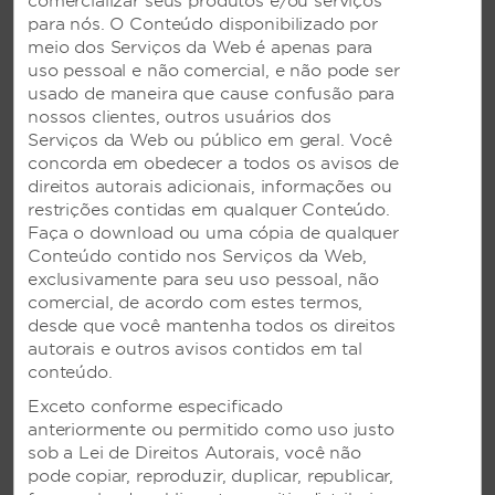
comercializar seus produtos e/ou serviços
para nós. O Conteúdo disponibilizado por
REGISTRE-SE AGORA
meio dos Serviços da Web é apenas para
uso pessoal e não comercial, e não pode ser
usado de maneira que cause confusão para
nossos clientes, outros usuários dos
Serviços da Web ou público em geral. Você
concorda em obedecer a todos os avisos de
direitos autorais adicionais, informações ou
restrições contidas em qualquer Conteúdo.
go meet
Faça o download ou uma cópia de qualquer
Conteúdo contido nos Serviços da Web,
exclusivamente para seu uso pessoal, não
comercial, de acordo com estes termos,
O programa de recompensas mais generoso do
desde que você mantenha todos os direitos
mundo para planejadores de reuniões. Com mais de
autorais e outros avisos contidos em tal
16 marcas hoteleiras de classe mundial, presentes
conteúdo.
em mais de 70 países, você, com certeza,
Exceto conforme especificado
encontrará o lugar certo para o seu próximo evento
anteriormente ou permitido como uso justo
– e será recompensando por isso com o go meet℠.
sob a Lei de Direitos Autorais, você não
pode copiar, reproduzir, duplicar, republicar,