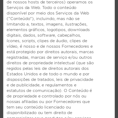
de nossos hosts de terceiros) operamos os
Serviços da Web. Todo o conteúdo
disponível por meio dos Serviços da Web
("Conteúdo"), incluindo, mas não se
limitando a, textos, imagens, ilustrações,
elementos gráficos, logotipos, downloads
digitais, dados, software, cabeçalhos,
ícones, scripts, clipes de áudio, clipes de
vídeo, é nosso e de nossos Fornecedores e
está protegido por direitos autorais, marcas
registradas, marcas de serviço e/ou outros
direitos de propriedade intelectual (que são
®
Wyndham Rewards
regidos pelas leis de direitos autorais dos
Estados Unidos e de todo o mundo e por
Quando você ficar em hotéis Wyndham, você pode
disposições de tratados, leis de privacidade
ganhar pontos para noites gratuitas e resgatá-los
e de publicidade, e regulamentos e
em mais de 8.000 hotéis Wyndham Rewards em
estatutos de comunicação). O Conteúdo é
todo o mundo. Além disso, os membros aproveitam
de propriedade e controlado por nós ou
as economias da nossa Melhor Tarifa Disponível.*
nossas afiliadas ou por Fornecedores que
*Com exceção dos hotéis La Quinta by Wyndham.
tem seu conteúdo licenciado ou
disponibilizado ou tem direito de