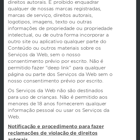
direitos autorais. É proibido enquadrar
Termos & Políticas
qualquer de nossas marcas registradas,
marcas de serviço, direitos autorais,
logotipos, imagens, texto ou outras
informações de propriedade ou propriedade
intelectual, ou de outra forma incorporar a
outro site ou aplicativo qualquer parte do
Conteúdo ou outros materiais sobre os
Serviços da Web, sem o nosso
consentimento prévio por escrito. Não é
permitido fazer "deep link" para qualquer
página ou parte dos Serviços da Web sem o
nosso consentimento prévio por escrito.
Nossas Marcas
Os Serviços da Web não são destinados
para uso de crianças. Não é permitido aos
menores de 18 anos fornecerem qualquer
Hotels by Wyndham
informação pessoal ou usar os Serviços da
Web.
Notificação e procedimento para fazer
Aluguel por temporada, Club Resorts e
reclamações de violação de direitos
condomínios
autorais