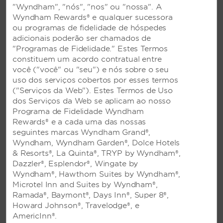
Você pode ir além. No trabalho, durante o lazer e
"Wyndham", "nós", "nos" ou "nossa". A
em tudo o que importa para você. Nós também
Wyndham Rewards® e qualquer sucessora
vamos além; para você. Seu tempo conosco deve
ou programas de fidelidade de hóspedes
ser relaxante, confortável... personalizado.
adicionais poderão ser chamados de
Sabemos o que é necessário para fazer com que
"Programas de Fidelidade." Estes Termos
sua estadia seja exatamente como você imagina e
constituem um acordo contratual entre
nos dedicamos para superar suas expectativas.
você ("você" ou "seu") e nós sobre o seu
uso dos serviços cobertos por esses termos
("Serviços da Web"). Estes Termos de Uso
dos Serviços da Web se aplicam ao nosso
Programa de Fidelidade Wyndham
Rewards® e a cada uma das nossas
seguintes marcas Wyndham Grand®,
Wyndham, Wyndham Garden®, Dolce Hotels
& Resorts®, La Quinta®, TRYP by Wyndham®,
Dazzler®, Esplendor®, Wingate by
Wyndham®, Hawthorn Suites by Wyndham®,
Microtel Inn and Suites by Wyndham®,
Ramada®, Baymont®, Days Inn®, Super 8®,
Howard Johnson®, Travelodge®, e
AmericInn®.