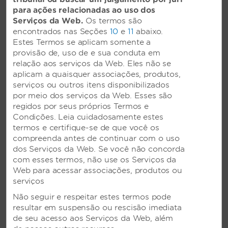
para ações relacionadas ao uso dos
Serviços da Web.
Os termos são
encontrados nas Seções
10
e
11
abaixo.
Estes Termos se aplicam somente a
provisão de, uso de e sua conduta em
relação aos serviços da Web. Eles não se
aplicam a quaisquer associações, produtos,
serviços ou outros itens disponibilizados
por meio dos serviços da Web. Esses são
regidos por seus próprios Termos e
Condições. Leia cuidadosamente estes
termos e certifique-se de que você os
compreenda antes de continuar com o uso
dos Serviços da Web. Se você não concorda
com esses termos, não use os Serviços da
Quartos e comodidades
Web para acessar associações, produtos ou
serviços
Já pensamos em tudo
Não seguir e respeitar estes termos pode
Ficar longe não significa ter que abrir mão do
resultar em suspensão ou rescisão imediata
conforto e da praticidade. Nossos quartos muito
de seu acesso aos Serviços da Web, além
bem projetados e cuidadosamente decorados,