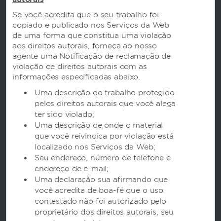
Se você acredita que o seu trabalho foi
copiado e publicado nos Serviços da Web
Caesars Rewards
de uma forma que constitua uma violação
aos direitos autorais, forneça ao nosso
agente uma Notificação de reclamação de
violação de direitos autorais com as
informações especificadas abaixo.
Uma descrição do trabalho protegido
pelos direitos autorais que você alega
ter sido violado;
Uma descrição de onde o material
que você reivindica por violação está
localizado nos Serviços da Web;
Seu endereço, número de telefone e
endereço de e-mail;
Este site usa cookies para que possamos lembrar de você e entender como você e outros
visitantes utilizam este site, a fim de aprimorar a experiência do usuário.
Uma declaração sua afirmando que
Ao usar este site, você concorda com o uso de cookies de acordo com os termos de nossa
Notificação de Privacidade
.
você acredita de boa-fé que o uso
contestado não foi autorizado pelo
Nós nos esforçamos para ter um site que seja acessível a pessoas com deficiências. No
entanto, se você encontrar alguma dificuldade no uso de nosso site, entre em contato
proprietário dos direitos autorais, seu
conosco pelo e-mail
accessibility@wyndham.com
. Trabalharemos com você para garantir
o acesso total às informações disponíveis para o público em nosso site. Os agentes de