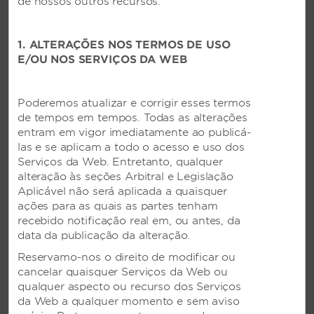
de nossos outros recursos.
®
incluem camas confortáveis WynRest
,
que proporcionam um sono tranquilo, comodidades
de banho Blue Harmony®, o que há de mais recente
1. ALTERAÇÕES NOS TERMOS DE USO
em tecnologia para manter você conectado e muito
E/OU NOS SERVIÇOS DA WEB
mais.
Poderemos atualizar e corrigir esses termos
de tempos em tempos. Todas as alterações
entram em vigor imediatamente ao publicá-
las e se aplicam a todo o acesso e uso dos
Serviços da Web. Entretanto, qualquer
alteração às seções Arbitral e Legislação
Aplicável não será aplicada a quaisquer
ações para as quais as partes tenham
recebido notificação real em, ou antes, da
data da publicação da alteração.
Reservamo-nos o direito de modificar ou
cancelar quaisquer Serviços da Web ou
qualquer aspecto ou recurso dos Serviços
da Web a qualquer momento e sem aviso