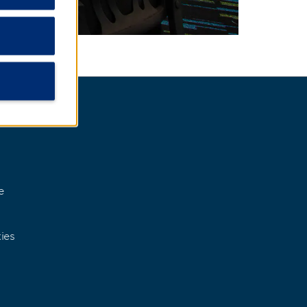
e
ies