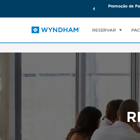
mais com os Pacotes de Viagem Wyndham. Ganhe também
Promoção de Po
CHE
seu pacote total.
SAIBA MAIS
SE
RESERVAR
PAC
R