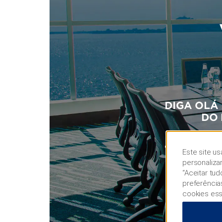
DIGA OLÁ
DO 
Tire proveito
qualificação. 
Este site us
personaliza
“Aceitar tu
preferência
cookies ess