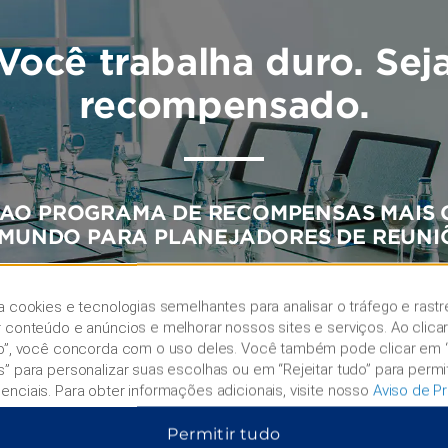
Você trabalha duro. Sej
recompensado.
 AO PROGRAMA DE RECOMPENSAS MAIS
MUNDO PARA PLANEJADORES DE REUNI
 de go meet(SM) e ganhe 1 ponto por dólar gasto em receit
Não há nenhum requisito de gasto mínimo e máximo de pon
a cookies e tecnologias semelhantes para analisar o tráfego e rastr
recompensa a ser conquistada.
r conteúdo e anúncios e melhorar nossos sites e serviços. Ao clica
do”, você concorda com o uso deles. Você também pode clicar em 
s” para personalizar suas escolhas ou em “Rejeitar tudo” para permi
enciais. Para obter informações adicionais, visite nosso
Aviso de P
SAIBA MAIS
Permitir tudo