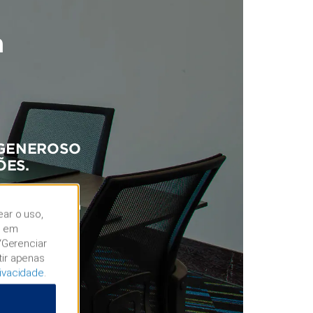
a
 GENEROSO
ÕES.
a de evento de
tos. Esta é uma
ear o uso,
r em
“Gerenciar
tir apenas
rivacidade
.