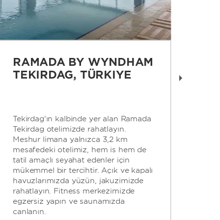
RAMADA BY WYNDHAM
R
TEKIRDAG, TÜRKIYE
W
T
Tekirdağ'ın kalbinde yer alan Ramada
Ram
Tekirdağ otelimizde rahatlayın.
Bod
Meşhur limana yalnızca 3,2 km
mes
mesafedeki otelimiz, hem iş hem de
bir
tatil amaçlı seyahat edenler için
ala
mükemmel bir tercihtir. Açık ve kapalı
sun
havuzlarımızda yüzün, jakuzimizde
sey
rahatlayın. Fitness merkezimizde
mük
egzersiz yapın ve saunamızda
kap
canlanın.
ban