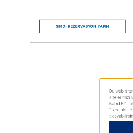
ŞIMDI REZERVASYON YAPIN
Bu web sites
sitelerimizi
Kabul Et” i t
“Tercihleri 
tıklayabilirsi