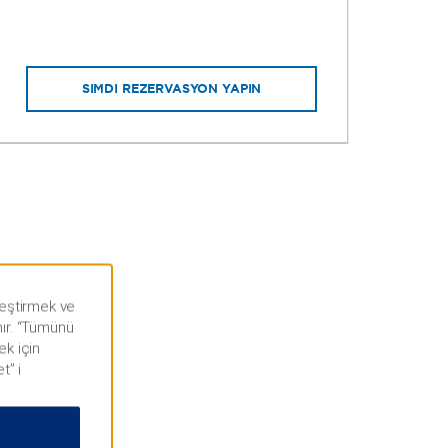
ve 
say
ŞIMDI REZERVASYON YAPIN
lleştirmek ve
nır. “Tümünü
ek için
t” i