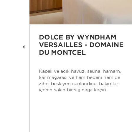
DOLCE BY WYNDHAM
VERSAILLES - DOMAINE
DU MONTCEL
Kapalı ve açık havuz, sauna, hamam,
kar mağarası ve hem bedeni hem de
e
zihni besleyen canlandırıcı bakımlar
içeren sakin bir sığınağa kaçın.
nan
an
aha