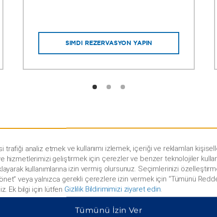
ŞIMDI REZERVASYON YAPIN
i trafiği analiz etmek ve kullanımı izlemek, içeriği ve reklamları kişise
 ve hizmetlerimizi geliştirmek için çerezler ve benzer teknolojiler kulla
ıklayarak kullanımlarına izin vermiş olursunuz. Seçimlerinizi özelleştirm
Yönet” veya yalnızca gerekli çerezlere izin vermek için “Tümünü Redde
niz. Ek bilgi için lütfen
Gizlilik Bildirimimizi ziyaret edin
.
Üyeler Her Zaman En Düşük
Tümünü İzin Ver