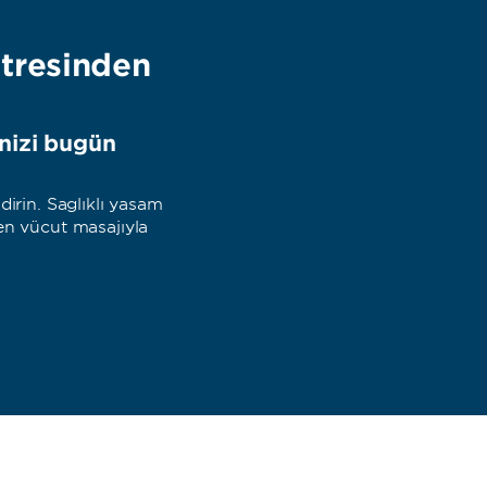
stresinden
inizi bugün
irin. Sağlıklı yaşam
ren vücut masajıyla