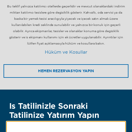
Bu teklif yalnızca katılımcı otellerde geçerlidir ve mevcut olanaklardaki indirim
miktarı katılımcı tesislere göre değişiklik gösterir. Kahvaltı, oda servisi ya da
başka bir yemek tesisi aracılığıyla yiyecek ve içecek satın almak üzere
kullanılabilen kredi şeklinde sunulabilir ve yalnızca bir konuk için geçerli
olabilir. Ayrıca ekipmanlar, tesisler ve olanaklar konuma göre değişiklik
gösterir ve iş ekipmanı kullanımı için ek ücretler uygulanabilir. Ayrıntılar için
lütfen fiyat açıklamasıyla hüküm ve koşullara bakın.
Hüküm ve Koşullar
HEMEN REZERVASYON YAPIN
İş Tatilinizle Sonraki
Tatilinize Yatırım Yapın
İş tatiliniz sırasında değerli Wyndham Rewards