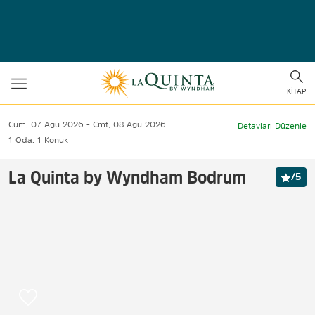
Toggle
Togg
navigation
KITAP
sear
Cum, 07 Ağu 2026
Cmt, 08 Ağu 2026
Detayları Düzenle
1
Oda
,
1
Konuk
La Quinta by Wyndham Bodrum
/
5