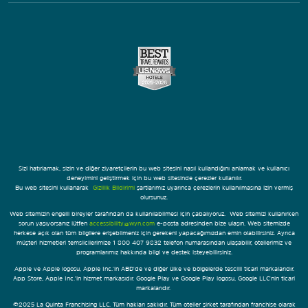
Sizi hatırlamak, sizin ve diğer ziyaretçilerin bu web sitesini nasıl kullandığını anlamak ve kullanıcı
deneyimini geliştirmek için bu web sitesinde çerezler kullanılır.
Bu web sitesini kullanarak
Gizlilik Bildirimi
şartlarımız uyarınca çerezlerin kullanılmasına izin vermiş
olursunuz.
Web sitemizin engelli bireyler tarafından da kullanılabilmesi için çabalıyoruz. Web sitemizi kullanırken
sorun yaşıyorsanız lütfen
accessibility@wyn.com
e-posta adresinden bize ulaşın. Web sitemizde
herkese açık olan tüm bilgilere erişebilmeniz için gerekeni yapacağımızdan emin olabilirsiniz. Ayrıca
müşteri hizmetleri temsilcilerimize 1 800 407 9832 telefon numarasından ulaşabilir, otellerimiz ve
programlarımız hakkında bilgi ve destek isteyebilirsiniz.
Apple ve Apple logosu, Apple Inc.'in ABD'de ve diğer ülke ve bölgelerde tescilli ticari markalarıdır.
App Store, Apple Inc.'in hizmet markasıdır. Google Play ve Google Play logosu, Google LLC'nin ticari
markalarıdır.
©2025 La Quinta Franchising LLC. Tüm hakları saklıdır. Tüm oteller şirket tarafından franchise olarak