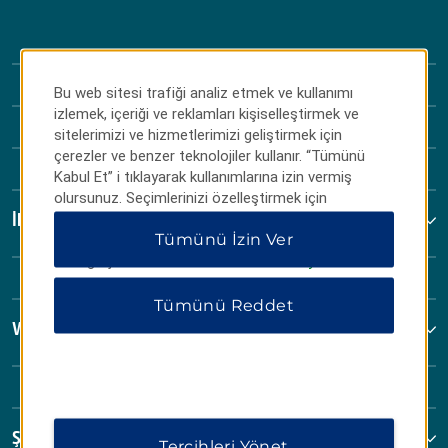
Bu web sitesi trafiği analiz etmek ve kullanımı
izlemek, içeriği ve reklamları kişiselleştirmek ve
sitelerimizi ve hizmetlerimizi geliştirmek için
çerezler ve benzer teknolojiler kullanır. “Tümünü
Kabul Et” i tıklayarak kullanımlarına izin vermiş
olursunuz. Seçimlerinizi özelleştirmek için
“Tercihleri Yönet” veya yalnızca gerekli çerezlere
İletişim
Tümünü İzin Ver
izin vermek için “Tümünü Reddet” i tıklayabilirsiniz.
Ek bilgi için lütfen
Gizlilik Bildirimimizi ziyaret edin
.
Tümünü Reddet
Wyndham İşletmeleri
Şartlar ve Politikalar
Tercihleri Yönet