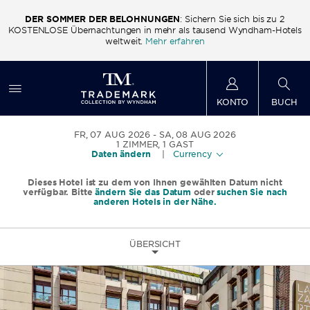
DER SOMMER DER BELOHNUNGEN
: Sichern Sie sich bis zu 2
ls
KOSTENLOSE Übernachtungen in mehr als tausend Wyndham-Hotels
K
weltweit.
Mehr erfahren
KONTO
BUCH
FR, 07 AUG 2026
SA, 08 AUG 2026
1
ZIMMER
,
1
GAST
Daten ändern
|
Currency
Dieses Hotel ist zu dem von Ihnen gewählten Datum nicht
verfügbar. Bitte
ändern Sie das Datum
oder
suchen Sie nach
anderen Hotels in der Nähe.
ÜBERSICHT