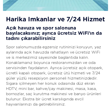
Harika İmkanlar ve 7/24 Hizmet
Açık havuza ve spor salonuna
bayılacaksınız; ayrıca ücretsiz WiFi'ın da
tadını çıkarabilirsiniz
Spor salonumuzda egzersiz rutininizi koruyun, yaz
aylarında açık havuzda rahatlayın ve ücretsiz WiFi
ve iş merkezimiz sayesinde bağlantıda kalın.
Konaklamanız boyunca restoranımızdan ve oda
servisinden faydalanın. Ayrıca ücretsiz açık otopark,
ücretli kapalı otopark, ücretsiz ütü hizmeti ve 7/24
güler yüzlü resepsiyon personeli hizmetinizdedir.
Sigara içilmeyen her konuk odasında düz ekran
HDTV, mini bar, kahve/çay makinesi, masa, kasa,
bornozlar, saç kurutma makinesi ve banyo ürünleri
bulunur. Ekstra bir ücret karşılığında evcil
hayvanlarınızı da getirebilirsiniz.