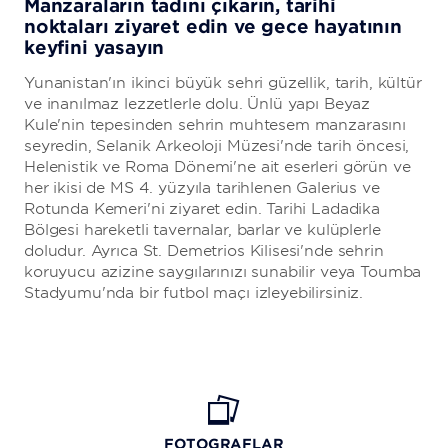
Manzaraların tadını çıkarın, tarihi
noktaları ziyaret edin ve gece hayatının
keyfini yaşayın
Yunanistan'ın ikinci büyük şehri güzellik, tarih, kültür
ve inanılmaz lezzetlerle dolu. Ünlü yapı Beyaz
Kule'nin tepesinden şehrin muhteşem manzarasını
seyredin, Selanik Arkeoloji Müzesi'nde tarih öncesi,
Helenistik ve Roma Dönemi'ne ait eserleri görün ve
her ikisi de MS 4. yüzyıla tarihlenen Galerius ve
Rotunda Kemeri'ni ziyaret edin. Tarihi Ladadika
Bölgesi hareketli tavernalar, barlar ve kulüplerle
doludur. Ayrıca St. Demetrios Kilisesi'nde şehrin
koruyucu azizine saygılarınızı sunabilir veya Toumba
Stadyumu'nda bir futbol maçı izleyebilirsiniz.
FOTOĞRAFLAR