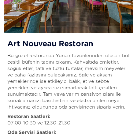
Art Nouveau Restoran
Bu güzel restoranda Yunan favorilerinden oluşan bol
çeşitli büfenin tadını çıkarın. Kahvaltıda omletler,
soğuk etler, tatlı ve tuzlu turtalar, mevsim meyveleri
ve daha fazlasını bulacaksınız; öğle ve akşam
yemeklerinde ise etkileyici balık, et ve sebze
yemekleri ve ayrıca sizi şımartacak tatlı çeşitleri
sunulmaktadır. Tam veya yarım pansiyon planı ile
konaklamanızı basitleştirin ve ekstra dinlenmeye
ihtiyacınız olduğunda oda servisinden sipariş verin.
Restoran Saatleri:
07:00-10:30 ve 12:30-21:30
Oda Servisi Saatleri: