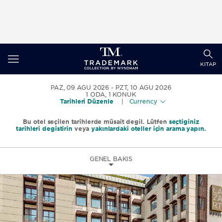
Toggle
Togg
navigation
KITAP
sear
PAZ, 09 AĞU 2026
PZT, 10 AĞU 2026
1
ODA
,
1
KONUK
Tarihleri Düzenle
|
Currency
Bu otel seçilen tarihlerde müsait değil. Lütfen
seçtiğiniz
tarihleri değiştirin
veya
yakınlardaki oteller için arama yapın.
GENEL BAKIŞ