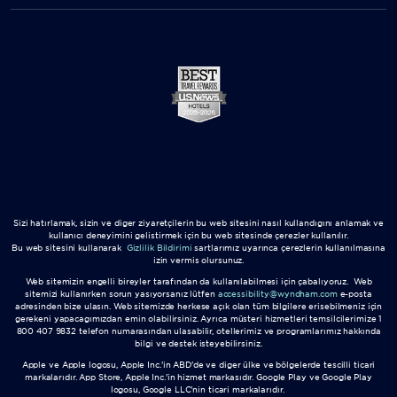
Sizi hatırlamak, sizin ve diğer ziyaretçilerin bu web sitesini nasıl kullandığını anlamak ve
kullanıcı deneyimini geliştirmek için bu web sitesinde çerezler kullanılır.
Bu web sitesini kullanarak
Gizlilik Bildirimi
şartlarımız uyarınca çerezlerin kullanılmasına
izin vermiş olursunuz.
Web sitemizin engelli bireyler tarafından da kullanılabilmesi için çabalıyoruz. Web
sitemizi kullanırken sorun yaşıyorsanız lütfen
accessibility@wyndham.com
e-posta
adresinden bize ulaşın. Web sitemizde herkese açık olan tüm bilgilere erişebilmeniz için
gerekeni yapacağımızdan emin olabilirsiniz. Ayrıca müşteri hizmetleri temsilcilerimize 1
800 407 9832 telefon numarasından ulaşabilir, otellerimiz ve programlarımız hakkında
bilgi ve destek isteyebilirsiniz.
Apple ve Apple logosu, Apple Inc.'in ABD'de ve diğer ülke ve bölgelerde tescilli ticari
markalarıdır. App Store, Apple Inc.'in hizmet markasıdır. Google Play ve Google Play
logosu, Google LLC'nin ticari markalarıdır.