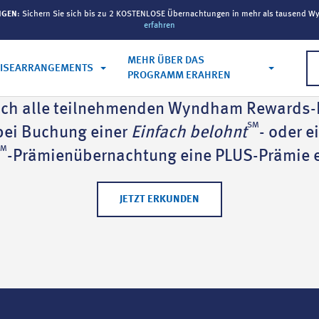
NGEN
: Sichern Sie sich bis zu 2 KOSTENLOSE Übernachtungen in mehr als tausend W
erfahren
MEHR ÜBER DAS
EISEARRANGEMENTS
PROGRAMM ERAHREN
ich alle teilnehmenden Wyndham Rewards-H
SM
bei Buchung einer
Einfach belohnt
- oder e
SM
-Prämienübernachtung eine PLUS-Prämie e
JETZT ERKUNDEN