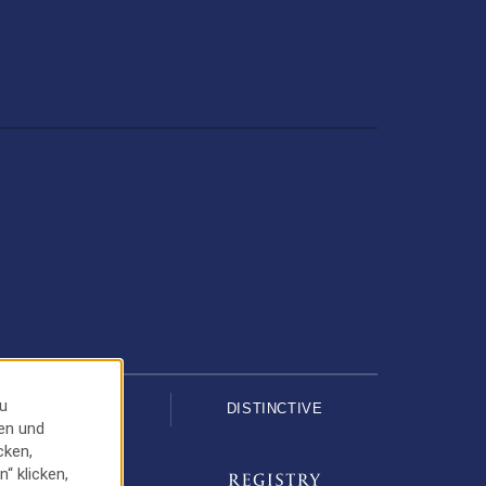
u
UPSCALE
DISTINCTIVE
ren und
cken,
“ klicken,