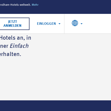
yndham-Hotels weltweit.
Mehr
DER SOMMER DER BELOHNUNGEN
: Sichern Sie si
JETZT
EINLOGGEN
ANMELDEN
otels an, in
iner
Einfach
rhalten.