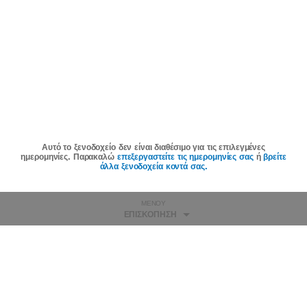
Αυτό το ξενοδοχείο δεν είναι διαθέσιμο για τις επιλεγμένες
ημερομηνίες. Παρακαλώ
επεξεργαστείτε τις ημερομηνίες σας
ή
βρείτε
άλλα ξενοδοχεία κοντά σας.
ΜΕΝΟΎ
ΕΠΙΣΚΌΠΗΣΗ