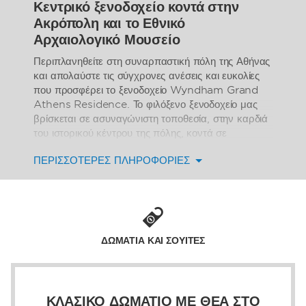
Κεντρικό ξενοδοχείο κοντά στην
Ακρόπολη και το Εθνικό
Αρχαιολογικό Μουσείο
Περιπλανηθείτε στη συναρπαστική πόλη της Αθήνας
και απολαύστε τις σύγχρονες ανέσεις και ευκολίες
που προσφέρει το ξενοδοχείο Wyndham Grand
Athens Residence. Το φιλόξενο ξενοδοχείο μας
βρίσκεται σε ασυναγώνιστη τοποθεσία, στην καρδιά
του ιστορικού κέντρου της πόλης, κοντά σε
εμβληματικά αξιοθέατα, όπως η Ακρόπολη, ο
ΠΕΡΙΣΣΌΤΕΡΕΣ ΠΛΗΡΟΦΟΡΊΕΣ
Παρθενώνας και το Εθνικό Αρχαιολογικό Μουσείο,
καθώς και τις συνοικίες που σφύζουν από νυχτερινή
ζωή και θέατρα. Βρισκόμαστε δίπλα στο σταθμό
μετρό του Μεταξουργείου, ο οποίος σας επιτρέπει
να μετακινηθείτε εύκολα σε όλη την Αθήνα, ενώ
διαθέτει επίσης απευθείας σύνδεση με το Διεθνές
ΔΩΜΑΤΙΑ ΚΑΙ ΣΟΥΙΤΕΣ
Αεροδρόμιο Αθηνών (ATH).
Χαλαρώστε σε ένα σύγχρονο δωμάτιο μη
καπνιστών, γεμάτο πρακτικές παροχές, όπως
ΚΛΑΣΙΚΌ ΔΩΜΆΤΙΟ ΜΕ ΘΈΑ ΣΤΟ
κουζινάκι και δωρεάν Wi-Fi. Απολαύστε μαγικές