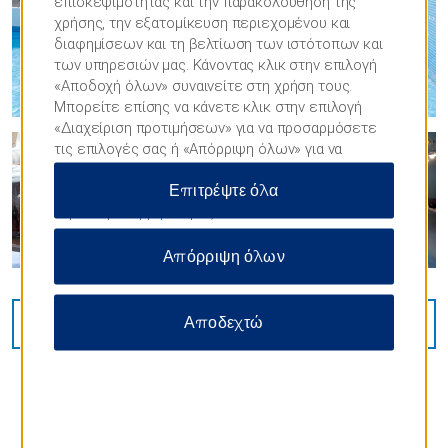
επισκεψιμότητας και την παρακολούθηση της
χρήσης, την εξατομίκευση περιεχομένου και
διαφημίσεων και τη βελτίωση των ιστότοπων και
των υπηρεσιών μας. Κάνοντας κλικ στην επιλογή
«Αποδοχή όλων» συναινείτε στη χρήση τους.
Μπορείτε επίσης να κάνετε κλικ στην επιλογή
«Διαχείριση προτιμήσεων» για να προσαρμόσετε
τις επιλογές σας ή «Απόρριψη όλων» για να
επιτρέψετε μόνο απαραίτητα cookies. Για
Επιτρέψτε όλα
περισσότερες πληροφορίες, επισκεφθείτε τη
Δήλωση
απορρήτου
μας.
Απόρριψη όλων
Αποδεχτώ
ΠΡΟΒΟΛΉ
51
ΦΩΤΟΓΡΑΦΙΏΝ