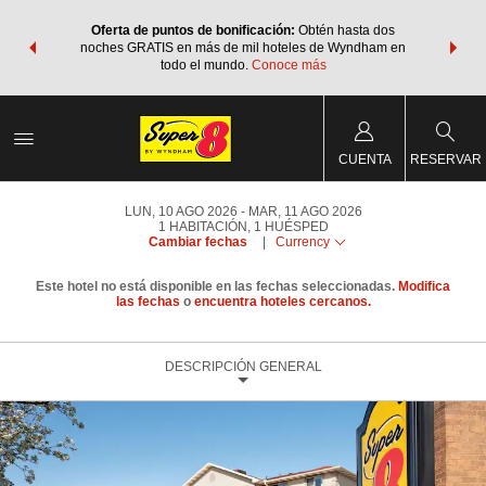
os Paquetes
Oferta de puntos de bonificación:
Obtén hasta dos
Agrupa tu 
os Wyndham
noches GRATIS en más de mil hoteles de Wyndham en
de viaje 
 MÁS
todo el mundo.
Conoce más
Rewar
CUENTA
RESERVAR
LUN, 10 AGO 2026
MAR, 11 AGO 2026
1
HABITACIÓN
,
1
HUÉSPED
Cambiar fechas
|
Currency
Este hotel no está disponible en las fechas seleccionadas.
Modifica
las fechas
o
encuentra hoteles cercanos.
DESCRIPCIÓN GENERAL