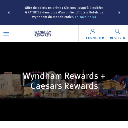
re avec les
Regroupez 
Offre de points en prime :
Obtenez jusqu’à 2 nuitées
des points
forfaits 
GRATUITES dans plus d’un millier d’hôtels Hotels by
 forfait.
EN
Wyndham Rew
Wyndham du monde entier.
En savoir plus
SE CONNECTER
RÉSERVER
Wyndham Rewards +
Caesars Rewards