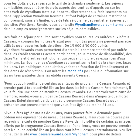
pour les dollars dépensés sur le tarif de la chambre seulement. Les séjours
admissibles peuvent être réservés auprès des centres d’appels ou sur les
sites Web de Wyndham Hotels & Resorts, directement aux établissements ou
dans l’application Wyndham Rewards, et font l’objet de certaines restrictions
comprenant, sans s’y limiter, que de tels séjours ne peuvent être réservés sur
des sites Web tiers. Rendez-vous sur le site
WyndhamRewards.com/terms
pour
de plus amples renseignements sur les séjours admissibles.
Des frais de séjour par nuitée sont payables pour toutes les nuitées aux hôtels
Caesars, y compris les nuitées Gratuit pour moi. Les points ne peuvent pas être
utilisés pour payer les frais de séjour. De 15 000 à 30 000 points
Wyndham Rewards vous permettent d’obtenir 1 chambre standard par nuitée
dans les établissements Caesars participants, sous réserve de disponibilité, des
dates/tarifs et d’autres restrictions, qui peuvent inclure des exigences d’âge
minimum. La récompense s’applique seulement sur le tarif de la chambre, taxes
incluses. Les politiques d’annulation varient en fonction de l’établissement et
des dates de réservation. Consultez les
modalités
pour plus d’information sur
les nuitées gratuites dans les établissements Caesars.
†
Pour pouvoir profiter de certains avantages du programme Caesars Rewards et
prendre part à toute activité liée au jeu dans les hôtels Caesars Entertainment, il
vous faudra une carte de membre Caesars Rewards. Pour recevoir votre carte de
membre, rendez-vous à un centre Caesars Rewards dans n’importe quel hôtel
Caesars Entertainment participant au programme Caesars Rewards pour
présenter une preuve attestant que vous êtes âgé d’au moins 21 ans.
Si vous êtes âgé de moins de 21 ans, vous pouvez faire la demande pour
obtenir une équivalence de niveau Caesars Rewards, mais vous ne pouvez pas
recevoir une carte de membre Caesars Rewards ni profiter de certains avantages
offerts par le programme Caesars Rewards. Par ailleurs, vous ne pouvez prendre
part à aucune activité liée au jeu dans tout hôtel Caesars Entertainment. Veuillez
consulter le site
www.caesarsrewards.com/wyndham
pour plus de détails.