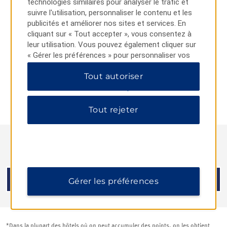
Convertissez vos points
technologies similaires pour analyser le trafic et
suivre l'utilisation, personnaliser le contenu et les
publicités et améliorer nos sites et services. En
Profitez des avantages des deux programmes en convertissant
cliquant sur « Tout accepter », vous consentez à
vos points Wyndham Rewards en crédits de récompense, ou
leur utilisation. Vous pouvez également cliquer sur
convertissez vos crédits de récompense en points
« Gérer les préférences » pour personnaliser vos
Wyndham Rewards.
choix ou sur « Tout rejeter » pour n'autoriser que
Modalités
Tout autoriser
les cookies essentiels. Pour plus d'informations,
veuillez consulter notre
Politique de confidentialité
.
Convertir en points Wyndham Rewards
|
Convertir en
crédits Caesars Rewards
Tout rejeter
Vous voulez en savoir plus?
LIRE LA FAQ
Gérer les préférences
*Dans la plupart des hôtels où on peut accumuler des points, on les obtient