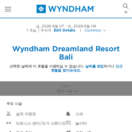
Toggle
Tog
navigation
책
sea
금, 2026 8월 07
토, 2026 8월 08
1
객실
,
1
투숙객
Edit Details
|
Currency
Wyndham Dreamland Resort
Bali
선택한 날짜에 이 호텔을 이용하실 수 없습니다.
날짜를 편집
하거나
인근
호텔을 찾아보세요.
MENU
편의 시설
주요 시설
실외 수영장
스파
피트니스 센터/요가 스튜디오
놀이터