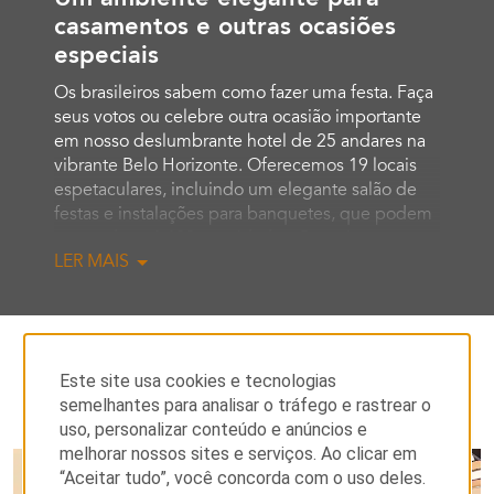
casamentos e outras ocasiões
especiais
Os brasileiros sabem como fazer uma festa. Faça
seus votos ou celebre outra ocasião importante
em nosso deslumbrante hotel de 25 andares na
vibrante Belo Horizonte. Oferecemos 19 locais
espetaculares, incluindo um elegante salão de
festas e instalações para banquetes, que podem
acomodar até 600 convidados. Se estiver
LER MAIS
planejando um casamento ou outra celebração
em várias partes, iremos acolher cada momento
especial da ocasião. O suporte audiovisual de
última geração garante momentos perfeitos para
brindes, tributos em vídeo e música de fundo, já
Este site usa cookies e tecnologias
os menus gourmet do restaurante incorporam
semelhantes para analisar o tráfego e rastrear o
seus pratos e vinhos favoritos, tudo isso
FOTOS
uso, personalizar conteúdo e anúncios e
enquanto você fica dentro do orçamento. Seja
melhorar nossos sites e serviços. Ao clicar em
qual for o tamanho ou o tipo do seu evento, você
“Aceitar tudo”, você concorda com o uso deles.
terá um serviço de nível mundial e atenção