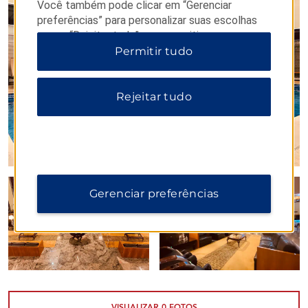
Você também pode clicar em “Gerenciar
impecável aos detalhes de nossos planejadores
preferências” para personalizar suas escolhas
de eventos.
ou em “Rejeitar tudo” para permitir apenas
cookies essenciais. Para obter informações
Permitir tudo
adicionais, visite nosso
Aviso de Privacidade
.
Rejeitar tudo
Gerenciar preferências