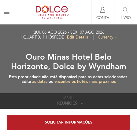
CONTA
LIVRO
QUI, 06 AGO 2026
SEX, 07 AGO 2026
Edit Details
1
QUARTO
,
1
HÓSPEDE
|
Currency
Ouro Minas Hotel Belo
Horizonte, Dolce by Wyndham
Esta propriedade não está disponível para as datas selecionadas.
Edite
as datas
ou
encontre os hotéis mais próximos
MENU
REUNIÕES
SOLICITAR INFORMAÇÕES