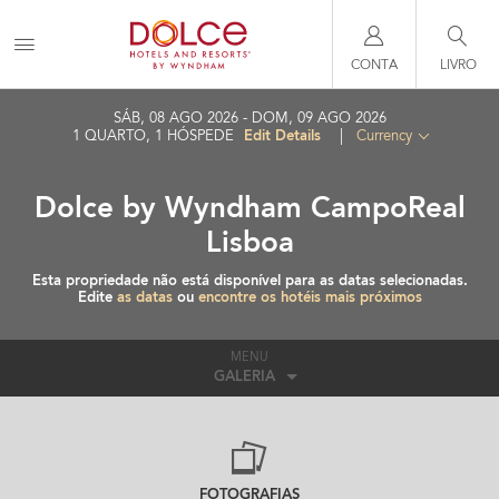
CONTA
LIVRO
SÁB, 08 AGO 2026
DOM, 09 AGO 2026
Edit Details
1
QUARTO
,
1
HÓSPEDE
|
Currency
Dolce by Wyndham CampoReal
Lisboa
Esta propriedade não está disponível para as datas selecionadas.
Edite
as datas
ou
encontre os hotéis mais próximos
MENU
GALERIA
FOTOGRAFIAS