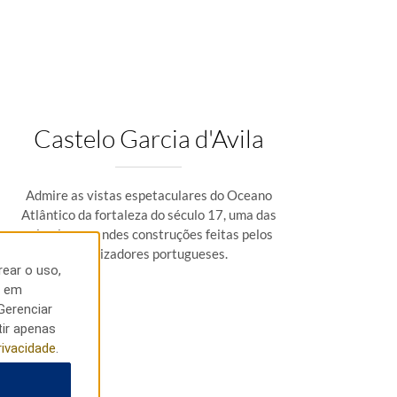
Castelo Garcia d'Avila
Admire as vistas espetaculares do Oceano
Atlântico da fortaleza do século 17, uma das
primeiras grandes construções feitas pelos
colonizadores portugueses.
rear o uso,
r em
Gerenciar
tir apenas
rivacidade
.