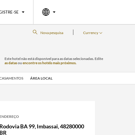
GISTRE-SE
|
Nova pesquisa
Currency
Este hotel não está disponível para as datas selecionadas. Edite
as datas
ou
encontre os hotéis mais próximos.
CASAMENTOS
ÁREA LOCAL
ENDEREÇO
Rodovia BA 99,
Imbassai
,
48280000
BR