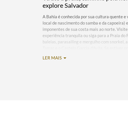
explore Salvador
A Bahia é conhecida por sua cultura quente e v
local de nascimento do samba e da capoeira) e,
imponentes de sua costa mais ao norte. Visite
experiência tranquila ou siga para a Praia do
baleias, parasailing e mergulho com snorkel, 
Tamar e o Castelo Garcia d'Avila. Se estiver 
mergulho na cristalina Cachoeira Dona Zilda o
LER MAIS
faça paraquedismo no Clube Escola Bahia Pa
por trilhas pela floresta tropical na Reserva d
da Bahia, conta com sua bela arquitetura colo
afro-brasileira. Passeie pelas ruas de paralel
Pelourinho, onde você encontrará igrejas bar
Francisco, verá exposições ecléticas no Muse
tudo, desde chinelos Havaianas® até joias fe
shoppings, como o Shopping Salvador.