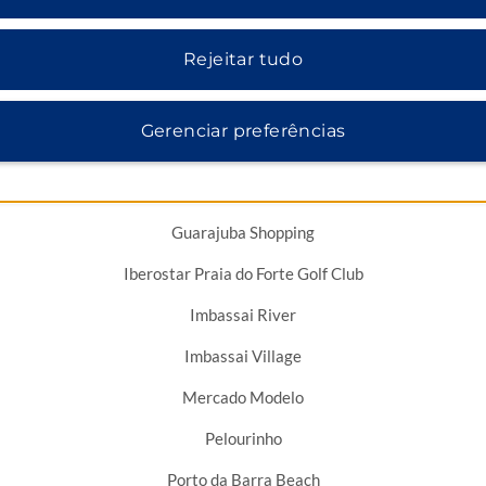
LOCAIS PRÓXIMOS
Rejeitar tudo
Gerenciar preferências
Farol da Barra
Forte da Capoeira
Guarajuba Shopping
Iberostar Praia do Forte Golf Club
Imbassai River
Imbassai Village
Mercado Modelo
Pelourinho
Porto da Barra Beach