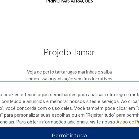
PRINCIPAIS ATRAÇÕES
Projeto Tamar
Veja de perto tartarugas marinhas e saiba
como essa organização sem fins lucrativos
está protegendo-as da extinção.
sa cookies e tecnologias semelhantes para analisar o tráfego e rast
r conteúdo e anúncios e melhorar nossos sites e serviços. Ao clica
do”, você concorda com o uso deles. Você também pode clicar em “
s” para personalizar suas escolhas ou em “Rejeitar tudo” para permi
enciais. Para obter informações adicionais, visite nosso
Aviso de P
Permitir tudo