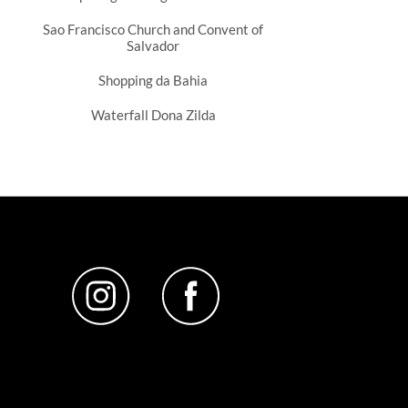
Sao Francisco Church and Convent of
Salvador
Shopping da Bahia
Waterfall Dona Zilda