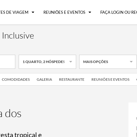
ES DE VIAGEM
REUNIÕES E EVENTOS
FAÇA LOGIN OU RE
 Inclusive
1
QUARTO
,
2
HÓSPEDES
MAIS OPÇÕES
COMODIDADES
GALERIA
RESTAURANTE
REUNIÕES E EVENTOS
a dos
resta tropical e