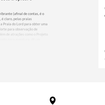
ibrante (afinal de contas, é o
 é claro, pelas praias
 a Praia do Lord para obter uma
 Forte para observação de
além de atrações como o Projeto
pronto para aventura, dê um
u no refrescante Rio Imbassai,
raquedismo e caminhe ou pedale
e Sapiranga. Salvador, a capital
nial portuguesa e rica herança
epípedos do histórico bairro do
rocas celebradas, como São
u Afro-Brasileiro e comprará de
itas localmente em mega