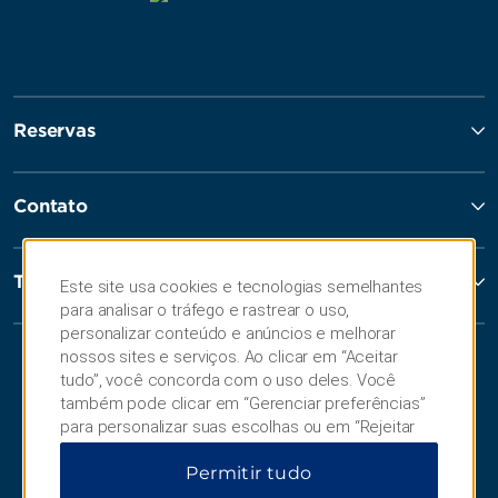
Reservas
Contato
Termos & Políticas
Este site usa cookies e tecnologias semelhantes
para analisar o tráfego e rastrear o uso,
personalizar conteúdo e anúncios e melhorar
nossos sites e serviços. Ao clicar em “Aceitar
tudo”, você concorda com o uso deles. Você
também pode clicar em “Gerenciar preferências”
para personalizar suas escolhas ou em “Rejeitar
tudo” para permitir apenas cookies essenciais.
Permitir tudo
Para obter informações adicionais, visite nosso
Aviso de Privacidade
.