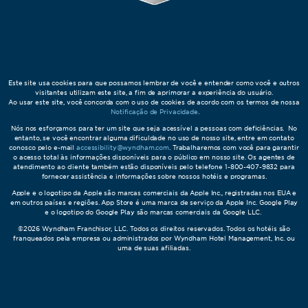
Este site usa cookies para que possamos lembrar de você e entender como você e outros
visitantes utilizam este site, a fim de aprimorar a experiência do usuário.
Ao usar este site, você concorda com o uso de cookies de acordo com os termos de nossa
Notificação de Privacidade
.
Nós nos esforçamos para ter um site que seja acessível a pessoas com deficiências. No
entanto, se você encontrar alguma dificuldade no uso de nosso site, entre em contato
conosco pelo e-mail
accessibility@wyndham.com
. Trabalharemos com você para garantir
o acesso total às informações disponíveis para o público em nosso site. Os agentes de
atendimento ao cliente também estão disponíveis pelo telefone 1-800-407-9832 para
fornecer assistência e informações sobre nossos hotéis e programas.
Apple e o logotipo da Apple são marcas comerciais da Apple Inc., registradas nos EUA e
em outros países e regiões. App Store é uma marca de serviço da Apple Inc. Google Play
e o logotipo do Google Play são marcas comerciais da Google LLC.
©2026 Wyndham Franchisor, LLC. Todos os direitos reservados. Todos os hotéis são
franqueados pela empresa ou administrados por Wyndham Hotel Management, Inc. ou
uma de suas afiliadas.