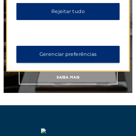
Instalações inspiradoras para os
negócios
Rejeitar tudo
Nossos espaços flexíveis acomodam grandes
conferências, reuniões de médio porte e pequenas
sessões de treinamento. Planejadores experientes
trabalharão com você em cada detalhe, de
deliciosas refeições à tecnologia de última geração,
garantindo que seu evento seja um sucesso
Gerenciar preferências
absoluto.
SAIBA MAIS