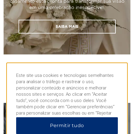
casamento está pronta para transformar sua visão
em uma celebração inesquecível.
SAIBA MAIS
Este site usa cookies e tecnologias semelhantes
para analisar o tráfego e rastrear o uso,
personalizar conteúdo e anúncios e melhorar
REUNIÕES
nossos sites e serviços. Ao clicar em “Aceitar
tudo”, você concorda com o uso deles. Você
também pode clicar em “Gerenciar preferências”
para personalizar suas escolhas ou em “Rejeitar
Reuniões e Eventos
tudo” para permitir apenas cookies essenciais.
Permitir tudo
Para obter informações adicionais, visite nosso
Aviso de Privacidade
.